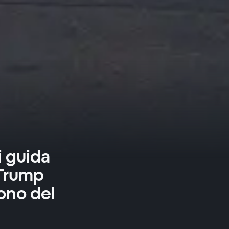
i guida
 Trump
gono del