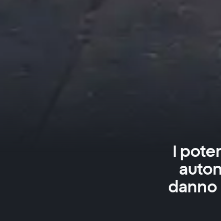
I poten
auton
danno i