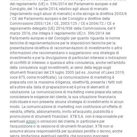
del regolamento (UE) n. 596/2014 del Parlamento europeo e del
Consiglio, del 16 aprile 2014, relativo agli abusi di mercato
(regolamento sugli abusi di mercato) e che abroga la direttiva 2003/6
/ CE del Parlamento europeo e del Consiglio e direttive della
Commissione 2003/124 / CE, 2003/125 / CE e 2004/72 / CE e
regolamento delegato (UE) 2016/958 della Commissione, del 9
marzo 2016, che integra il regolamento UE) n. 596/2014 del
Parlamento europeo e del Consiglio per quanto riguarda le norme
tecniche di regolamentazione per le disposizioni tecniche per la
presentazione obiettiva di raccomandazioni di investimento o altre
informazioni che raccomandano o suggeriscono una strategia di
investimento e per la divulgazione di particolari interessi o indicazioni
di conflitti di interessi o qualsiasi altra consulenza, anche nell'ambito
della consulenza sugli investimenti, ai sensi della legge sugli
strumenti finanziari del 29 luglio 2005 (ad es. Journal of Laws 2019,
voce 875, come modificata). La comunicazione di marketing è
preparata con la massima diligenza, obiettività, presenta i fatti noti
all'autore alla data di preparazione ed è priva di elementi di
valutazione. La comunicazione di marketing viene preparata senza
considerare le esigenze del cliente, la sua situazione finanziaria
individuale e non presenta alcuna strategia di investimento in alcun
modo. La comunicazione di marketing non costituisce un'offerta di
vendita, offerta, abbonamento, invito all'acquisto, pubblicità o
promozione di strumenti finanziari. XTB S.A. non è responsabile per
eventuali
azioni
o omissioni del cliente, in particolare per
l'acquisizione o la cessione di strumenti finanziari. XTB non si
assume alcuna responsabilità per qualsiasi perdita o danno, anche
senza limitazione, eventuali perdite, che possono insorgere