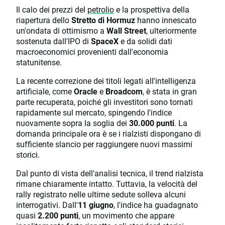
Il calo dei prezzi del
petrolio
e la prospettiva della
riapertura dello
Stretto di Hormuz
hanno innescato
un'ondata di ottimismo a
Wall Street
, ulteriormente
sostenuta dall'IPO di
SpaceX
e da solidi dati
macroeconomici provenienti dall'economia
statunitense.
La recente correzione dei titoli legati all'intelligenza
artificiale, come
Oracle
e
Broadcom
, è stata in gran
parte recuperata, poiché gli investitori sono tornati
rapidamente sul mercato, spingendo l'indice
nuovamente sopra la soglia dei
30.000 punti
. La
domanda principale ora è se i rialzisti dispongano di
sufficiente slancio per raggiungere nuovi massimi
storici.
Dal punto di vista dell'analisi tecnica, il trend rialzista
rimane chiaramente intatto. Tuttavia, la velocità del
rally registrato nelle ultime sedute solleva alcuni
interrogativi. Dall'
11 giugno
, l'indice ha guadagnato
quasi
2.200 punti
, un movimento che appare