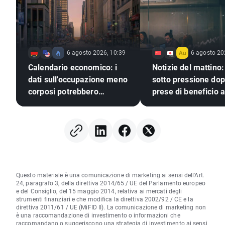
6 agosto 2026, 10:39
6 agosto 20
Calendario economico: i
Notizie del mattino:
dati sull'occupazione meno
sotto pressione dop
corposi potrebbero
prese di beneficio a
spingere la Fed ad alzare i
Street, mercati valu
tassi?
immobili (06.08.20
Questo materiale è una comunicazione di marketing ai sensi dell'Art.
24, paragrafo 3, della direttiva 2014/65 / UE del Parlamento europeo
e del Consiglio, del 15 maggio 2014, relativa ai mercati degli
strumenti finanziari e che modifica la direttiva 2002/92 / CE e la
direttiva 2011/61 / UE (MiFID II). La comunicazione di marketing non
è una raccomandazione di investimento o informazioni che
raccomandano o suggeriscono una strategia di investimento ai sensi