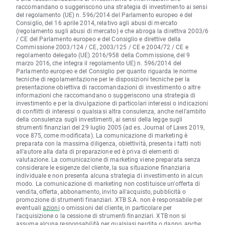
raccomandano o suggeriscono una strategia di investimento ai sensi
del regolamento (UE) n. 596/2014 del Parlamento europeo e del
Consiglio, del 16 aprile 2014, relativo agli abusi di mercato
(regolamento sugli abusi di mercato) e che abroga la direttiva 2003/6
/ CE del Parlamento europeo e del Consiglio e direttive della
Commissione 2003/124 / CE, 2003/125 / CE e 2004/72 / CE e
regolamento delegato (UE) 2016/958 della Commissione, del 9
marzo 2016, che integra il regolamento UE) n. 596/2014 del
Parlamento europeo e del Consiglio per quanto riguarda le norme
tecniche di regolamentazione per le disposizioni tecniche per la
presentazione obiettiva di raccomandazioni di investimento o altre
informazioni che raccomandano o suggeriscono una strategia di
investimento e per la divulgazione di particolari interessi o indicazioni
di conflitti di interessi o qualsiasi altra consulenza, anche nell'ambito
della consulenza sugli investimenti, ai sensi della legge sugli
strumenti finanziari del 29 luglio 2005 (ad es. Journal of Laws 2019,
voce 875, come modificata). La comunicazione di marketing è
preparata con la massima diligenza, obiettività, presenta i fatti noti
all'autore alla data di preparazione ed è priva di elementi di
valutazione. La comunicazione di marketing viene preparata senza
considerare le esigenze del cliente, la sua situazione finanziaria
individuale e non presenta alcuna strategia di investimento in alcun
modo. La comunicazione di marketing non costituisce un'offerta di
vendita, offerta, abbonamento, invito all'acquisto, pubblicità o
promozione di strumenti finanziari. XTB S.A. non è responsabile per
eventuali
azioni
o omissioni del cliente, in particolare per
l'acquisizione o la cessione di strumenti finanziari. XTB non si
assume alcuna responsabilità per qualsiasi perdita o danno, anche