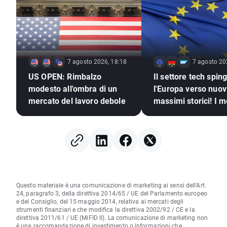
7 agosto 2026, 18:18
7 agosto 20
US OPEN: Rimbalzo
Il settore tech spin
modesto all'ombra di un
l'Europa verso nuov
mercato del lavoro debole
massimi storici! I me
continuano a salire
nonostante la stag
del dollaro (07.08.
Questo materiale è una comunicazione di marketing ai sensi dell'Art.
24, paragrafo 3, della direttiva 2014/65 / UE del Parlamento europeo
e del Consiglio, del 15 maggio 2014, relativa ai mercati degli
strumenti finanziari e che modifica la direttiva 2002/92 / CE e la
direttiva 2011/61 / UE (MiFID II). La comunicazione di marketing non
è una raccomandazione di investimento o informazioni che