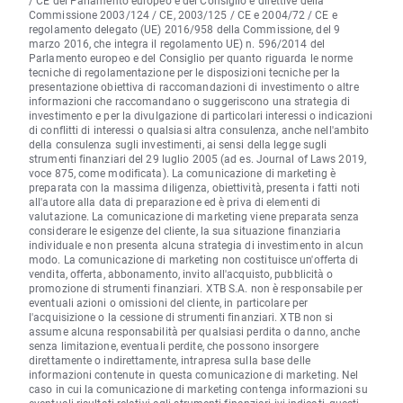
/ CE del Parlamento europeo e del Consiglio e direttive della
Commissione 2003/124 / CE, 2003/125 / CE e 2004/72 / CE e
regolamento delegato (UE) 2016/958 della Commissione, del 9
marzo 2016, che integra il regolamento UE) n. 596/2014 del
Parlamento europeo e del Consiglio per quanto riguarda le norme
tecniche di regolamentazione per le disposizioni tecniche per la
presentazione obiettiva di raccomandazioni di investimento o altre
informazioni che raccomandano o suggeriscono una strategia di
investimento e per la divulgazione di particolari interessi o indicazioni
di conflitti di interessi o qualsiasi altra consulenza, anche nell'ambito
della consulenza sugli investimenti, ai sensi della legge sugli
strumenti finanziari del 29 luglio 2005 (ad es. Journal of Laws 2019,
voce 875, come modificata). La comunicazione di marketing è
preparata con la massima diligenza, obiettività, presenta i fatti noti
all'autore alla data di preparazione ed è priva di elementi di
valutazione. La comunicazione di marketing viene preparata senza
considerare le esigenze del cliente, la sua situazione finanziaria
individuale e non presenta alcuna strategia di investimento in alcun
modo. La comunicazione di marketing non costituisce un'offerta di
vendita, offerta, abbonamento, invito all'acquisto, pubblicità o
promozione di strumenti finanziari. XTB S.A. non è responsabile per
eventuali azioni o omissioni del cliente, in particolare per
l'acquisizione o la cessione di strumenti finanziari. XTB non si
assume alcuna responsabilità per qualsiasi perdita o danno, anche
senza limitazione, eventuali perdite, che possono insorgere
direttamente o indirettamente, intrapresa sulla base delle
informazioni contenute in questa comunicazione di marketing. Nel
caso in cui la comunicazione di marketing contenga informazioni su