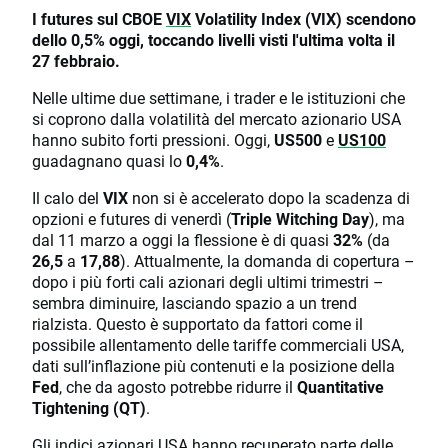
I futures sul CBOE
VIX
Volatility Index (VIX) scendono
dello 0,5% oggi, toccando livelli visti l'ultima volta il
27 febbraio.
Nelle ultime due settimane, i trader e le istituzioni che
si coprono dalla volatilità del mercato azionario USA
hanno subito forti pressioni. Oggi,
US500
e
US100
guadagnano quasi lo
0,4%
.
Il calo del
VIX
non si è accelerato dopo la scadenza di
opzioni e futures di venerdì (
Triple Witching Day
), ma
dal 11 marzo a oggi la flessione è di quasi
32%
(da
26,5
a
17,88
). Attualmente, la domanda di copertura –
dopo i più forti cali azionari degli ultimi trimestri –
sembra diminuire, lasciando spazio a un trend
rialzista. Questo è supportato da fattori come il
possibile allentamento delle tariffe commerciali USA,
dati sull’inflazione più contenuti e la posizione della
Fed
, che da agosto potrebbe ridurre il
Quantitative
Tightening (QT)
.
Gli indici azionari USA hanno recuperato parte delle