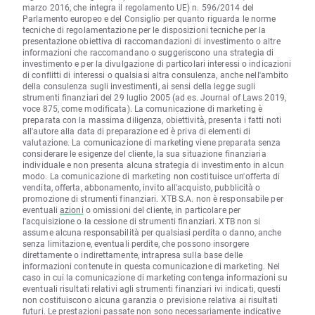
marzo 2016, che integra il regolamento UE) n. 596/2014 del
Parlamento europeo e del Consiglio per quanto riguarda le norme
tecniche di regolamentazione per le disposizioni tecniche per la
presentazione obiettiva di raccomandazioni di investimento o altre
informazioni che raccomandano o suggeriscono una strategia di
investimento e per la divulgazione di particolari interessi o indicazioni
di conflitti di interessi o qualsiasi altra consulenza, anche nell'ambito
della consulenza sugli investimenti, ai sensi della legge sugli
strumenti finanziari del 29 luglio 2005 (ad es. Journal of Laws 2019,
voce 875, come modificata). La comunicazione di marketing è
preparata con la massima diligenza, obiettività, presenta i fatti noti
all'autore alla data di preparazione ed è priva di elementi di
valutazione. La comunicazione di marketing viene preparata senza
considerare le esigenze del cliente, la sua situazione finanziaria
individuale e non presenta alcuna strategia di investimento in alcun
modo. La comunicazione di marketing non costituisce un'offerta di
vendita, offerta, abbonamento, invito all'acquisto, pubblicità o
promozione di strumenti finanziari. XTB S.A. non è responsabile per
eventuali
azioni
o omissioni del cliente, in particolare per
l'acquisizione o la cessione di strumenti finanziari. XTB non si
assume alcuna responsabilità per qualsiasi perdita o danno, anche
senza limitazione, eventuali perdite, che possono insorgere
direttamente o indirettamente, intrapresa sulla base delle
informazioni contenute in questa comunicazione di marketing. Nel
caso in cui la comunicazione di marketing contenga informazioni su
eventuali risultati relativi agli strumenti finanziari ivi indicati, questi
non costituiscono alcuna garanzia o previsione relativa ai risultati
futuri. Le prestazioni passate non sono necessariamente indicative