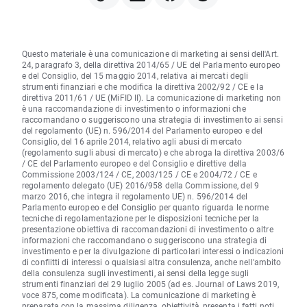
Questo materiale è una comunicazione di marketing ai sensi dell'Art.
24, paragrafo 3, della direttiva 2014/65 / UE del Parlamento europeo
e del Consiglio, del 15 maggio 2014, relativa ai mercati degli
strumenti finanziari e che modifica la direttiva 2002/92 / CE e la
direttiva 2011/61 / UE (MiFID II). La comunicazione di marketing non
è una raccomandazione di investimento o informazioni che
raccomandano o suggeriscono una strategia di investimento ai sensi
del regolamento (UE) n. 596/2014 del Parlamento europeo e del
Consiglio, del 16 aprile 2014, relativo agli abusi di mercato
(regolamento sugli abusi di mercato) e che abroga la direttiva 2003/6
/ CE del Parlamento europeo e del Consiglio e direttive della
Commissione 2003/124 / CE, 2003/125 / CE e 2004/72 / CE e
regolamento delegato (UE) 2016/958 della Commissione, del 9
marzo 2016, che integra il regolamento UE) n. 596/2014 del
Parlamento europeo e del Consiglio per quanto riguarda le norme
tecniche di regolamentazione per le disposizioni tecniche per la
presentazione obiettiva di raccomandazioni di investimento o altre
informazioni che raccomandano o suggeriscono una strategia di
investimento e per la divulgazione di particolari interessi o indicazioni
di conflitti di interessi o qualsiasi altra consulenza, anche nell'ambito
della consulenza sugli investimenti, ai sensi della legge sugli
strumenti finanziari del 29 luglio 2005 (ad es. Journal of Laws 2019,
voce 875, come modificata). La comunicazione di marketing è
preparata con la massima diligenza, obiettività, presenta i fatti noti