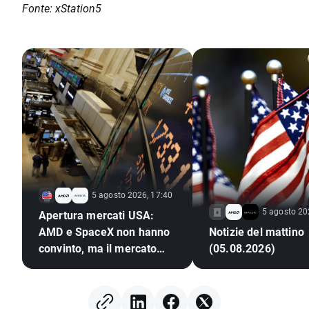
Fonte: xStation5
5 agosto 2026, 17:40
5 agosto 20
Apertura mercati USA:
AMD e SpaceX non hanno
Notizie del mattino
convinto, ma il mercato
(05.08.2026)
resta resiliente