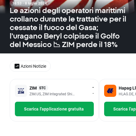
16:53 · 8 luglio 2024
Le azioni degli operatori marittimi
crollano durante le trattative per il
cessate il fuoco del Gasa;
l'uragano Beryl colpisce il Golfo
del Messico 📉 ZIM perde il 18%
Azioni Notizie
-
ZIM
Hapag L
STC
-
ZIM.US, ZIM Integrated Shipping Services Ltd
HLAG.DE, 
Scarica l'applicazione gratuita
Scarica l'a