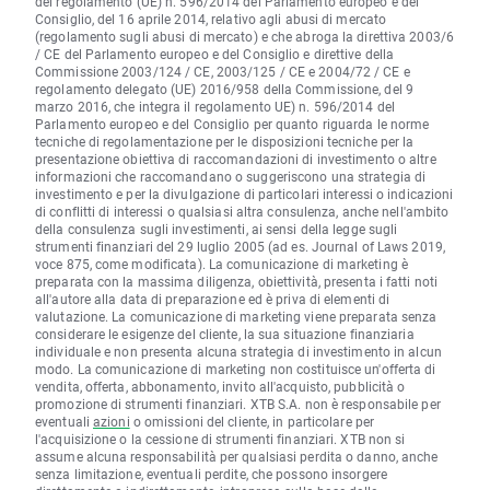
del regolamento (UE) n. 596/2014 del Parlamento europeo e del
Consiglio, del 16 aprile 2014, relativo agli abusi di mercato
(regolamento sugli abusi di mercato) e che abroga la direttiva 2003/6
/ CE del Parlamento europeo e del Consiglio e direttive della
Commissione 2003/124 / CE, 2003/125 / CE e 2004/72 / CE e
regolamento delegato (UE) 2016/958 della Commissione, del 9
marzo 2016, che integra il regolamento UE) n. 596/2014 del
Parlamento europeo e del Consiglio per quanto riguarda le norme
tecniche di regolamentazione per le disposizioni tecniche per la
presentazione obiettiva di raccomandazioni di investimento o altre
informazioni che raccomandano o suggeriscono una strategia di
investimento e per la divulgazione di particolari interessi o indicazioni
di conflitti di interessi o qualsiasi altra consulenza, anche nell'ambito
della consulenza sugli investimenti, ai sensi della legge sugli
strumenti finanziari del 29 luglio 2005 (ad es. Journal of Laws 2019,
voce 875, come modificata). La comunicazione di marketing è
preparata con la massima diligenza, obiettività, presenta i fatti noti
all'autore alla data di preparazione ed è priva di elementi di
valutazione. La comunicazione di marketing viene preparata senza
considerare le esigenze del cliente, la sua situazione finanziaria
individuale e non presenta alcuna strategia di investimento in alcun
modo. La comunicazione di marketing non costituisce un'offerta di
vendita, offerta, abbonamento, invito all'acquisto, pubblicità o
promozione di strumenti finanziari. XTB S.A. non è responsabile per
eventuali
azioni
o omissioni del cliente, in particolare per
l'acquisizione o la cessione di strumenti finanziari. XTB non si
assume alcuna responsabilità per qualsiasi perdita o danno, anche
senza limitazione, eventuali perdite, che possono insorgere