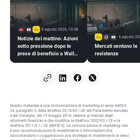
6 agosto 2026, 10:38
6 agosto 20
Notizie del mattino: Azioni
sotto pressione dopo le
Mercati sentono le
prese di beneficio a Wall
resistenze
Street, mercati valutari
immobili (06.08.2026)
Questo materiale è una comunicazione di marketing ai sensi dell'Art.
24, paragrafo 3, della direttiva 2014/65 / UE del Parlamento europeo
e del Consiglio, del 15 maggio 2014, relativa ai mercati degli
strumenti finanziari e che modifica la direttiva 2002/92 / CE e la
direttiva 2011/61 / UE (MiFID II). La comunicazione di marketing non
è una raccomandazione di investimento o informazioni che
raccomandano o suggeriscono una strategia di investimento ai sensi