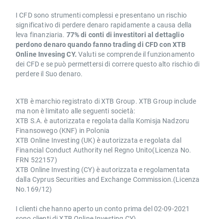
I CFD sono strumenti complessi e presentano un rischio
significativo di perdere denaro rapidamente a causa della
leva finanziaria.
77% di conti di investitori al dettaglio
perdono denaro quando fanno trading di CFD con XTB
Online Invesing CY.
Valuti se comprende il funzionamento
dei CFD e se può permettersi di correre questo alto rischio di
perdere il Suo denaro.
XTB è marchio registrato di XTB Group. XTB Group include
ma non è limitato alle seguenti società:
XTB S.A. è autorizzata e regolata dalla Komisja Nadzoru
Finansowego (KNF) in Polonia
XTB Online Investing (UK) è autorizzata e regolata dal
Financial Conduct Authority nel Regno Unito(Licenza No.
FRN 522157)
XTB Online Investing (CY) è autorizzata e regolamentata
dalla Cyprus Securities and Exchange Commission.(Licenza
No.169/12)
I clienti che hanno aperto un conto prima del 02-09-2021
sono clienti di XTB Online Investing CY).