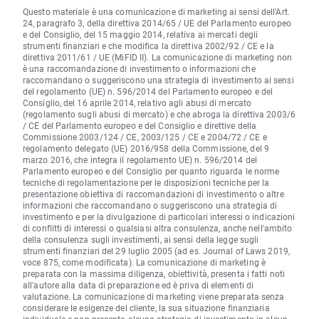
Questo materiale è una comunicazione di marketing ai sensi dell'Art.
24, paragrafo 3, della direttiva 2014/65 / UE del Parlamento europeo
e del Consiglio, del 15 maggio 2014, relativa ai mercati degli
strumenti finanziari e che modifica la direttiva 2002/92 / CE e la
direttiva 2011/61 / UE (MiFID II). La comunicazione di marketing non
è una raccomandazione di investimento o informazioni che
raccomandano o suggeriscono una strategia di investimento ai sensi
del regolamento (UE) n. 596/2014 del Parlamento europeo e del
Consiglio, del 16 aprile 2014, relativo agli abusi di mercato
(regolamento sugli abusi di mercato) e che abroga la direttiva 2003/6
/ CE del Parlamento europeo e del Consiglio e direttive della
Commissione 2003/124 / CE, 2003/125 / CE e 2004/72 / CE e
regolamento delegato (UE) 2016/958 della Commissione, del 9
marzo 2016, che integra il regolamento UE) n. 596/2014 del
Parlamento europeo e del Consiglio per quanto riguarda le norme
tecniche di regolamentazione per le disposizioni tecniche per la
presentazione obiettiva di raccomandazioni di investimento o altre
informazioni che raccomandano o suggeriscono una strategia di
investimento e per la divulgazione di particolari interessi o indicazioni
di conflitti di interessi o qualsiasi altra consulenza, anche nell'ambito
della consulenza sugli investimenti, ai sensi della legge sugli
strumenti finanziari del 29 luglio 2005 (ad es. Journal of Laws 2019,
voce 875, come modificata). La comunicazione di marketing è
preparata con la massima diligenza, obiettività, presenta i fatti noti
all'autore alla data di preparazione ed è priva di elementi di
valutazione. La comunicazione di marketing viene preparata senza
considerare le esigenze del cliente, la sua situazione finanziaria