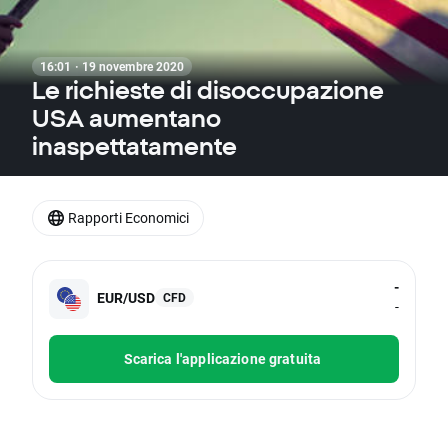
16:01 · 19 novembre 2020
Le richieste di disoccupazione
USA aumentano
inaspettatamente
Rapporti Economici
-
EUR/USD
CFD
-
Scarica l'applicazione gratuita