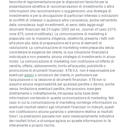
tecniche di regolamentazione per le disposizioni tecniche per la
presentazione obiettiva di raccomandazioni di investimento o altre
informazioni che raccomandano o suggeriscono una strategia di
investimento e per la divulgazione di particolari interessi o indicazioni
di conflitti di interessi o qualsiasi altra consulenza, anche nell'ambito
della consulenza sugli investimenti, ai sensi della legge sugli
strumenti finanziari del 29 luglio 2005 (ad es. Journal of Laws 2019,
voce 875, come modificata). La comunicazione di marketing è
preparata con la massima diligenza, obiettività, presenta i fatti noti
all'autore alla data di preparazione ed è priva di elementi di
valutazione. La comunicazione di marketing viene preparata senza
considerare le esigenze del cliente, la sua situazione finanziaria
individuale e non presenta alcuna strategia di investimento in alcun
modo. La comunicazione di marketing non costituisce un'offerta di
vendita, offerta, abbonamento, invito all'acquisto, pubblicità o
promozione di strumenti finanziari. XTB S.A. non è responsabile per
eventuali
azioni
o omissioni del cliente, in particolare per
l'acquisizione o la cessione di strumenti finanziari. XTB non si
assume alcuna responsabilità per qualsiasi perdita o danno, anche
senza limitazione, eventuali perdite, che possono insorgere
direttamente o indirettamente, intrapresa sulla base delle
informazioni contenute in questa comunicazione di marketing. Nel
caso in cui la comunicazione di marketing contenga informazioni su
eventuali risultati relativi agli strumenti finanziari ivi indicati, questi
non costituiscono alcuna garanzia o previsione relativa ai risultati
futuri. Le prestazioni passate non sono necessariamente indicative
dei risultati futuri, e chiunque agisca su queste informazioni lo fa
interamente a proprio rischio.