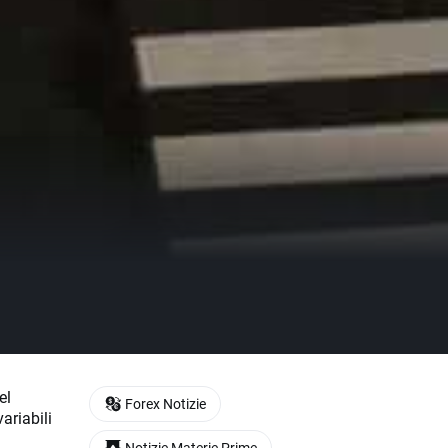
el
Forex Notizie
ariabili
Notizie Materie Prime