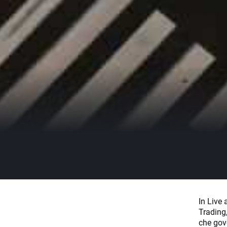
In Live
Trading,
che gov