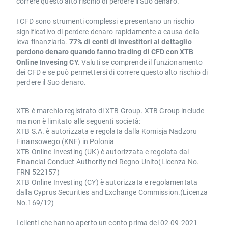
correre questo alto rischio di perdere il Suo denaro.
I CFD sono strumenti complessi e presentano un rischio
significativo di perdere denaro rapidamente a causa della
leva finanziaria.
77% di conti di investitori al dettaglio
perdono denaro quando fanno trading di CFD con XTB
Online Invesing CY.
Valuti se comprende il funzionamento
dei CFD e se può permettersi di correre questo alto rischio di
perdere il Suo denaro.
XTB è marchio registrato di XTB Group. XTB Group include
ma non è limitato alle seguenti società:
XTB S.A. è autorizzata e regolata dalla Komisja Nadzoru
Finansowego (KNF) in Polonia
XTB Online Investing (UK) è autorizzata e regolata dal
Financial Conduct Authority nel Regno Unito(Licenza No.
FRN 522157)
XTB Online Investing (CY) è autorizzata e regolamentata
dalla Cyprus Securities and Exchange Commission.(Licenza
No.169/12)
I clienti che hanno aperto un conto prima del 02-09-2021