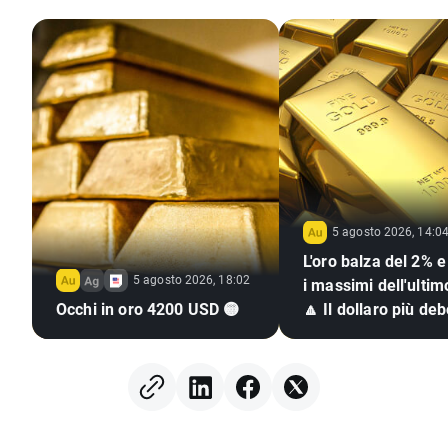
5 agosto 2026, 14:0
L'oro balza del 2% 
5 agosto 2026, 18:02
i massimi dell'ulti
Occhi in oro 4200 USD 🟡
🔼 Il dollaro più deb
petrolio spingono i 
preziosi