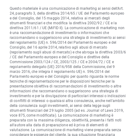
Questo materiale è una comunicazione di marketing ai sensi dell'Art.
24, paragrafo 3, della direttiva 2014/65 / UE del Parlamento europeo
e del Consiglio, del 15 maggio 2014, relativa ai mercati degli
strumenti finanziari e che modifica la direttiva 2002/92 / CE e la
direttiva 2011/61 / UE (MiFID II). La comunicazione di marketing non
è una raccomandazione di investimento o informazioni che
raccomandano o suggeriscono una strategia di investimento ai sensi
del regolamento (UE) n. 596/2014 del Parlamento europeo e del
Consiglio, del 16 aprile 2014, relativo agli abusi di mercato
(regolamento sugli abusi di mercato) e che abroga la direttiva 2003/6
/ CE del Parlamento europeo e del Consiglio e direttive della
Commissione 2003/124 / CE, 2003/125 / CE e 2004/72 / CE e
regolamento delegato (UE) 2016/958 della Commissione, del 9
marzo 2016, che integra il regolamento UE) n. 596/2014 del
Parlamento europeo e del Consiglio per quanto riguarda le norme
tecniche di regolamentazione per le disposizioni tecniche per la
presentazione obiettiva di raccomandazioni di investimento o altre
informazioni che raccomandano o suggeriscono una strategia di
investimento e per la divulgazione di particolari interessi o indicazioni
di conflitti di interessi o qualsiasi altra consulenza, anche nell'ambito
della consulenza sugli investimenti, ai sensi della legge sugli
strumenti finanziari del 29 luglio 2005 (ad es. Journal of Laws 2019,
voce 875, come modificata). La comunicazione di marketing è
preparata con la massima diligenza, obiettività, presenta i fatti noti
all'autore alla data di preparazione ed è priva di elementi di
valutazione. La comunicazione di marketing viene preparata senza
considerare le esigenze del cliente, la sua situazione finanziaria