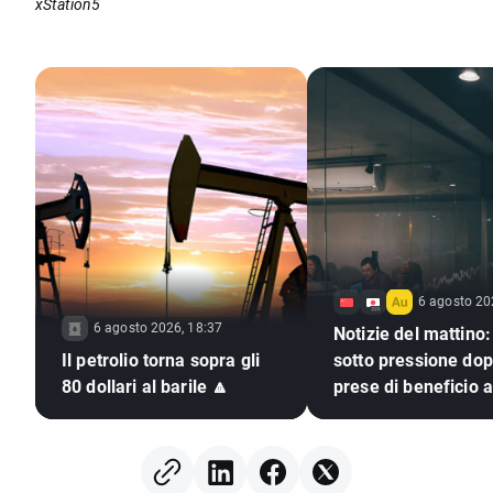
xStation5
6 agosto 20
6 agosto 2026, 18:37
Notizie del mattino:
Il petrolio torna sopra gli
sotto pressione dop
80 dollari al barile 🔼
prese di beneficio a
Street, mercati valu
immobili (06.08.20