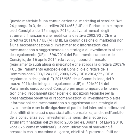
Questo materiale è una comunicazione di marketing ai sensi dell'Art.
24, paragrafo 3, della direttiva 2014/65 / UE del Parlamento europeo
e del Consiglio, del 15 maggio 2014, relativa ai mercati degli
strumenti finanziari e che modifica la direttiva 2002/92 / CE e la
direttiva 2011/61 / UE (MiFID II). La comunicazione di marketing non
è una raccomandazione di investimento o informazioni che
raccomandano o suggeriscono una strategia di investimento ai sensi
del regolamento (UE) n. 596/2014 del Parlamento europeo e del
Consiglio, del 16 aprile 2014, relativo agli abusi di mercato
(regolamento sugli abusi di mercato) e che abroga la direttiva 2003/6
/ CE del Parlamento europeo e del Consiglio e direttive della
Commissione 2003/124 / CE, 2003/125 / CE e 2004/72 / CE e
regolamento delegato (UE) 2016/958 della Commissione, del 9
marzo 2016, che integra il regolamento UE) n. 596/2014 del
Parlamento europeo e del Consiglio per quanto riguarda le norme
tecniche di regolamentazione per le disposizioni tecniche per la
presentazione obiettiva di raccomandazioni di investimento o altre
informazioni che raccomandano o suggeriscono una strategia di
investimento e per la divulgazione di particolari interessi o indicazioni
di conflitti di interessi o qualsiasi altra consulenza, anche nell'ambito
della consulenza sugli investimenti, ai sensi della legge sugli
strumenti finanziari del 29 luglio 2005 (ad es. Journal of Laws 2019,
voce 875, come modificata). La comunicazione di marketing è
preparata con la massima diligenza, obiettività, presenta i fatti noti