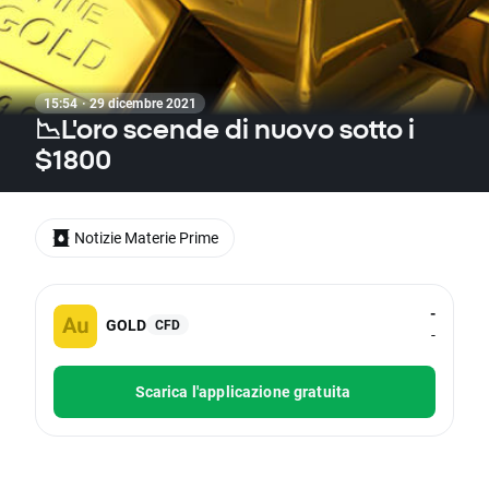
15:54 · 29 dicembre 2021
📉L'oro scende di nuovo sotto i
$1800
Notizie Materie Prime
-
GOLD
CFD
-
Scarica l'applicazione gratuita