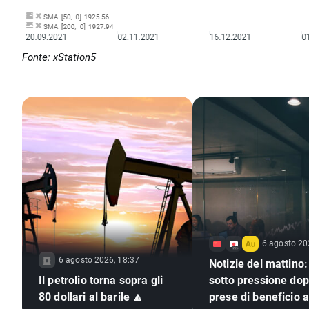
Fonte: xStation5
6 agosto 20
6 agosto 2026, 18:37
Notizie del mattino:
Il petrolio torna sopra gli
sotto pressione dop
80 dollari al barile 🔼
prese di beneficio a