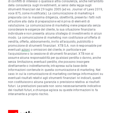
di conflitti di interessi o qualsiasi altra consulenza, anche nell'ambito
della consulenza sugli investimenti, ai sensi della legge sugli
strumenti finanziari del 29 luglio 2005 (ad es. Journal of Laws 2019,
voce 875, come modificata). La comunicazione di marketing è
preparata con la massima diligenza, obiettività, presenta i fatti noti
all'autore alla data di preparazione ed è priva di elementi di
valutazione. La comunicazione di marketing viene preparata senza
considerare le esigenze del cliente, la sua situazione finanziaria
individuale e non presenta alcuna strategia di investimento in alcun
modo. La comunicazione di marketing non costituisce un'offerta di
vendita, offerta, abbonamento, invito all'acquisto, pubblicità o
promozione di strumenti finanziari. XTB S.A. non è responsabile per
eventuali
azioni
o omissioni del cliente, in particolare per
l'acquisizione o la cessione di strumenti finanziari. XTB non si
assume alcuna responsabilità per qualsiasi perdita o danno, anche
senza limitazione, eventuali perdite, che possono insorgere
direttamente o indirettamente, intrapresa sulla base delle
informazioni contenute in questa comunicazione di marketing. Nel
caso in cui la comunicazione di marketing contenga informazioni su
eventuali risultati relativi agli strumenti finanziari ivi indicati, questi
non costituiscono alcuna garanzia o previsione relativa ai risultati
futuri. Le prestazioni passate non sono necessariamente indicative
dei risultati futuri, e chiunque agisca su queste informazioni lo fa
interamente a proprio rischio.