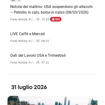
Notizie del mattino: USA sospendono gli attacchi
– Petrolio in calo, borse in rialzo (08/03/2026)
Hot
Forex Notizie
,
Notizie Materie Prime
· 10:34
,
Indici Notizie
,
Rapporti Economici
+3
LIVE Caffé e Mercati
Forex Notizie
,
Notizie Materie Prime
· 08:25
,
Indici Notizie
+2
Dati del Lavoro USA e Trimestrali
Forex Notizie
,
Notizie Materie Prime
· 07:32
,
Indici Notizie
+2
31 luglio 2026