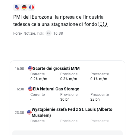
PMI dell'Eurozona: la ripresa dell'industria
tedesca cela una stagnazione di fondo 🇪🇺
Forex Notizie
,
Indici Notizie
· 16:38
,
Rapporti Economici
+2
Scorte dei grossisti M/M
16:00
Corrente
Previsione
Precedente
0.2% m/m
0.3% m/m
0.1% m/m
EIA Natural Gas Storage
16:30
Corrente
Previsione
Precedente
-
30 bn
28 bn
Wystąpienie szefa Fed z St. Louis (Alberto
23:30
Musalem)
Corrente
Previsione
Precedente
-
-
-