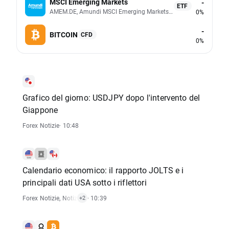
MSCI Emerging Markets
-
ETF
AMEM.DE, Amundi MSCI Emerging Markets UCITS (Acc EUR)
0%
-
BITCOIN
CFD
0%
Grafico del giorno: USDJPY dopo l'intervento del
Giappone
Forex Notizie
· 10:48
Calendario economico: il rapporto JOLTS e i
principali dati USA sotto i riflettori
Forex Notizie
,
Notizie Materie Prime
· 10:39
,
Indici Notizie
+2