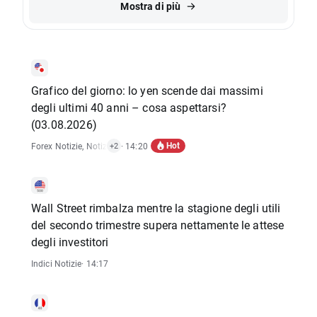
Mostra di più
Grafico del giorno: lo yen scende dai massimi
degli ultimi 40 anni – cosa aspettarsi?
(03.08.2026)
Hot
Forex Notizie
,
Notizie Materie Prime
· 14:20
,
Rapporti Economici
+2
Wall Street rimbalza mentre la stagione degli utili
del secondo trimestre supera nettamente le attese
degli investitori
Indici Notizie
· 14:17