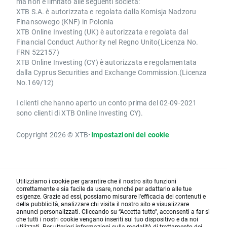
ma non è limitato alle seguenti società:
XTB S.A. è autorizzata e regolata dalla Komisja Nadzoru
Finansowego (KNF) in Polonia
XTB Online Investing (UK) è autorizzata e regolata dal
Financial Conduct Authority nel Regno Unito(Licenza No.
FRN 522157)
XTB Online Investing (CY) è autorizzata e regolamentata
dalla Cyprus Securities and Exchange Commission.(Licenza
No.169/12)
I clienti che hanno aperto un conto prima del 02-09-2021
sono clienti di XTB Online Investing CY).
Copyright 2026 © XTB
•
Impostazioni dei cookie
Utilizziamo i cookie per garantire che il nostro sito funzioni
correttamente e sia facile da usare, nonché per adattarlo alle tue
esigenze. Grazie ad essi, possiamo misurare l'efficacia dei contenuti e
della pubblicità, analizzare chi visita il nostro sito e visualizzare
annunci personalizzati. Cliccando su “Accetta tutto”, acconsenti a far sì
che tutti i nostri cookie vengano inseriti sul tuo dispositivo e da noi
utilizzati. Per ulteriori informazioni sulla modalità di trattamento dei