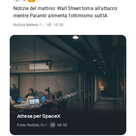
Notizie del mattino: Wall Street torna all'attacco
mentre Palantir alimenta l'ottimismo sull'IA
Notizie Materie Prime
,
Indici Notizie
· 10:36
,
Notizie Criptovalute
,
Azioni Notizie
+3
Attesa per SpaceX
Forex Notizie
,
Notizie Materie Prime
· 06:50
,
Indici Notizie
+2