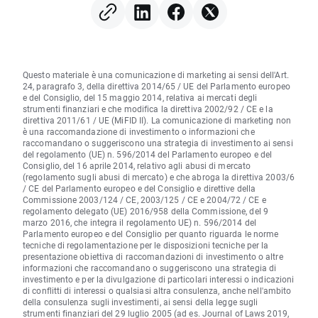
Questo materiale è una comunicazione di marketing ai sensi dell'Art.
24, paragrafo 3, della direttiva 2014/65 / UE del Parlamento europeo
e del Consiglio, del 15 maggio 2014, relativa ai mercati degli
strumenti finanziari e che modifica la direttiva 2002/92 / CE e la
direttiva 2011/61 / UE (MiFID II). La comunicazione di marketing non
è una raccomandazione di investimento o informazioni che
raccomandano o suggeriscono una strategia di investimento ai sensi
del regolamento (UE) n. 596/2014 del Parlamento europeo e del
Consiglio, del 16 aprile 2014, relativo agli abusi di mercato
(regolamento sugli abusi di mercato) e che abroga la direttiva 2003/6
/ CE del Parlamento europeo e del Consiglio e direttive della
Commissione 2003/124 / CE, 2003/125 / CE e 2004/72 / CE e
regolamento delegato (UE) 2016/958 della Commissione, del 9
marzo 2016, che integra il regolamento UE) n. 596/2014 del
Parlamento europeo e del Consiglio per quanto riguarda le norme
tecniche di regolamentazione per le disposizioni tecniche per la
presentazione obiettiva di raccomandazioni di investimento o altre
informazioni che raccomandano o suggeriscono una strategia di
investimento e per la divulgazione di particolari interessi o indicazioni
di conflitti di interessi o qualsiasi altra consulenza, anche nell'ambito
della consulenza sugli investimenti, ai sensi della legge sugli
strumenti finanziari del 29 luglio 2005 (ad es. Journal of Laws 2019,