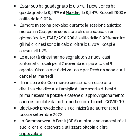
L'S&P 500 ha guadagnato lo 0,37%, il
Dow Jones
ha
guadagnato lo 0,39% e il
Nasdaq
lo 0,34%. Russell 2000 è
salito dello 0,02%
L'umore misto ha prevalso durante la sessione asiatica. I
mercati in Giappone sono stati chiusi a causa di un
giorno festivo, l'S&P/ASX 200 è salito dello 0,93% mentre
gli indici cinesi sono in calo di oltre lo 0,70%. Kospi è
sceso dell'1,2%
Le autorità cinesi hanno segnalato 93 nuovi casi
sintomatici locali per il 2 novembre, il più alto dal 9
agosto. Circa la metà dei voli da e per Pechino sono stati
cancellati martedì
Il ministero del Commercio cinese ha emesso una
direttiva che dice alle famiglie di fare scorta di beni di
prima necessità poiché le catene di approvvigionamento
sono ostacolate da forti inondazioni e blocchi COVID-19
BlackRock prevede che la Fed inizierà ad aumentare i
tassi a settembre 2022
La Commonwealth Bank (CBA) australiana consentirà ai
suoi clienti di detenere e utilizzare
bitcoin
e altre
criptovalute