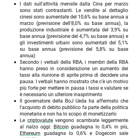
I dati sull'attività mensile dalla Cina per marzo
sono stati contrastanti. Le vendite al dettaglio
cinesi sono aumentate del 10,6% su base annua a
marzo (previsione dell'8,0% su base annua), la
produzione industriale è aumentata del 3,9% su
base annua (previsione del 4,7% su base annua) e
gli investimenti urbani sono aumentati del 5,1%
su base annua (previsione del 5,8% su base
annua)
Secondo i verbali della RBA, i membri della RBA
hanno preso in considerazione un aumento dei
tassi alla riunione di aprile prima di decidere una
pausa. I verbali hanno mostrato che c'è un motivo
più forte per mettere in pausa i tassi e valutare se
è necessario un ulteriore inasprimento
Il governatore della BoJ Ueda ha affermato che
l'acquisto di debito pubblico fa parte della politica
monetaria e non ha lo scopo di monetizzarlo
Le
criptovalute
vengono scambiate leggermente
al rialzo oggi:
Bitcoin
guadagna lo 0,4% in più,
Ethereum
guadagna lo 0,6% e Dogecoin sale