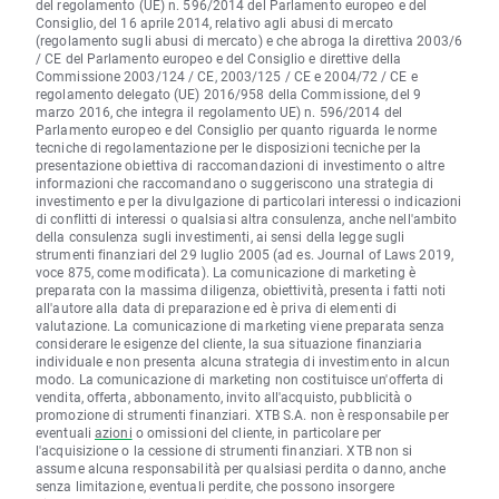
del regolamento (UE) n. 596/2014 del Parlamento europeo e del
Consiglio, del 16 aprile 2014, relativo agli abusi di mercato
(regolamento sugli abusi di mercato) e che abroga la direttiva 2003/6
/ CE del Parlamento europeo e del Consiglio e direttive della
Commissione 2003/124 / CE, 2003/125 / CE e 2004/72 / CE e
regolamento delegato (UE) 2016/958 della Commissione, del 9
marzo 2016, che integra il regolamento UE) n. 596/2014 del
Parlamento europeo e del Consiglio per quanto riguarda le norme
tecniche di regolamentazione per le disposizioni tecniche per la
presentazione obiettiva di raccomandazioni di investimento o altre
informazioni che raccomandano o suggeriscono una strategia di
investimento e per la divulgazione di particolari interessi o indicazioni
di conflitti di interessi o qualsiasi altra consulenza, anche nell'ambito
della consulenza sugli investimenti, ai sensi della legge sugli
strumenti finanziari del 29 luglio 2005 (ad es. Journal of Laws 2019,
voce 875, come modificata). La comunicazione di marketing è
preparata con la massima diligenza, obiettività, presenta i fatti noti
all'autore alla data di preparazione ed è priva di elementi di
valutazione. La comunicazione di marketing viene preparata senza
considerare le esigenze del cliente, la sua situazione finanziaria
individuale e non presenta alcuna strategia di investimento in alcun
modo. La comunicazione di marketing non costituisce un'offerta di
vendita, offerta, abbonamento, invito all'acquisto, pubblicità o
promozione di strumenti finanziari. XTB S.A. non è responsabile per
eventuali
azioni
o omissioni del cliente, in particolare per
l'acquisizione o la cessione di strumenti finanziari. XTB non si
assume alcuna responsabilità per qualsiasi perdita o danno, anche
senza limitazione, eventuali perdite, che possono insorgere