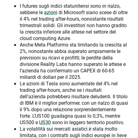
I futures sugli indici statunitensi sono in rialzo,
sebbene le
azioni
di Microsoft siano scese di oltre
il 4% nel trading after-hours, nonostante risultati
trimestrali solidi. Gli investitori non hanno gradito
la crescita inferiore alle attese nel settore del
cloud computing Azure.
Anche Meta Platforms sta limitando la crescita al
2%, nonostante abbia superato ampiamente le
previsioni su ricavi e profitti; le perdite della
divisione Reality Labs hanno superato le attese e
l’azienda ha confermato un CAPEX di 60-65
miliardi di dollari per il 2025.
Le azioni di Tesla sono aumentate del 4% nel
trading after-hours, anche se i risultati
dell'azienda potrebbero risultare deludenti. Il titolo
di IBM è il miglior performer, con un rialzo di quasi
il 9% dopo una relazione sorprendentemente
forte. L’US100 guadagna quasi lo 0,3%, mentre
US500 e
US30
sono in leggero territorio positivo.
La volatilità sui mercati asiatici è stata molto
limitata, con i contratti sugli indici europei in lieve