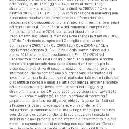
e del Consiglio, del 15 maggio 2014, relativa ai mercati degli
strumenti finanziari e che modifica la direttiva 2002/92 / CE e la
direttiva 2011/61 / UE (MiFID II). La comunicazione di marketing non
è una raccomandazione di investimento o informazioni che
raccomandano o suggeriscono una strategia di investimento ai sensi
del regolamento (UE) n. 596/2014 del Parlamento europeo e del
Consiglio, del 16 aprile 2014, relativo agli abusi di mercato
(regolamento sugli abusi di mercato) e che abroga la direttiva 2003/6
/ CE del Parlamento europeo e del Consiglio e direttive della
Commissione 2003/124 / CE, 2003/125 / CE e 2004/72 / CE e
regolamento delegato (UE) 2016/958 della Commissione, del 9
marzo 2016, che integra il regolamento UE) n. 596/2014 del
Parlamento europeo e del Consiglio per quanto riguarda le norme
tecniche di regolamentazione per le disposizioni tecniche per la
presentazione obiettiva di raccomandazioni di investimento o altre
informazioni che raccomandano o suggeriscono una strategia di
investimento e per la divulgazione di particolari interessi o indicazioni
di conflitti di interessi o qualsiasi altra consulenza, anche nell'ambito
della consulenza sugli investimenti, ai sensi della legge sugli
strumenti finanziari del 29 luglio 2005 (ad es. Journal of Laws 2019,
voce 875, come modificata). La comunicazione di marketing è
preparata con la massima diligenza, obiettività, presenta i fatti noti
all'autore alla data di preparazione ed è priva di elementi di
valutazione. La comunicazione di marketing viene preparata senza
considerare le esigenze del cliente, la sua situazione finanziaria
individuale e non presenta alcuna strategia di investimento in alcun
modo. La comunicazione di marketing non costituisce un'offerta di
vendita, offerta, abbonamento, invito all'acquisto, pubblicità o