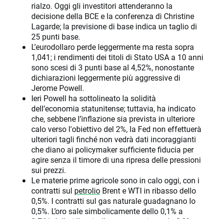
rialzo. Oggi gli investitori attenderanno la
decisione della BCE e la conferenza di Christine
Lagarde; la previsione di base indica un taglio di
25 punti base.
L’eurodollaro perde leggermente ma resta sopra
1,041; i rendimenti dei titoli di Stato USA a 10 anni
sono scesi di 3 punti base al 4,52%, nonostante
dichiarazioni leggermente più aggressive di
Jerome Powell.
Ieri Powell ha sottolineato la solidità
dell’economia statunitense; tuttavia, ha indicato
che, sebbene l’inflazione sia prevista in ulteriore
calo verso l'obiettivo del 2%, la Fed non effettuerà
ulteriori tagli finché non vedrà dati incoraggianti
che diano ai policymaker sufficiente fiducia per
agire senza il timore di una ripresa delle pressioni
sui prezzi.
Le materie prime agricole sono in calo oggi, con i
contratti sul
petrolio
Brent e WTI in ribasso dello
0,5%. I contratti sul gas naturale guadagnano lo
0,5%. L’oro sale simbolicamente dello 0,1% a