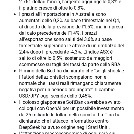
2.761 dollari l’oncia, l’argento aggiunge lo 0,3% e
il platino cresce di oltre lo 0,8%.
I prezzi all'importazione in Australia sono
aumentati dello 0,2% su base trimestrale nel Q4,
al di sotto della previsione dell’1,5%, ma in ripresa
dal calo precedente dell’1,4%. I prezzi
all'esportazione sono saliti del 3,6% su base
trimestrale, superando le attese di un rimbalzo del
2,4% dopo il precedente -4,3%. L’indice ASX è
salito di oltre lo 0,5%, sostenuto da maggiori
scommesse su tagli dei tassi da parte della RBA.
Himino della BoJ ha dichiarato che "se gli shock e
i fattori deflazionistici scompaiono, non è
normale che i tassi reali rimangano chiaramente
negativi per un periodo prolungato". Il cambio
USD/JPY oggi scende dello 0,45%.
Il colosso giapponese SoftBank avrebbe avviato
colloqui con OpenAI per un possibile investimento
da 25 miliardi di dollari nella società. La Cina ha
dichiarato che l’attacco informatico contro
DeepSeek ha avuto origine negli Stati Uniti.
L’attenzione macroeconomica di oggi sarà sui