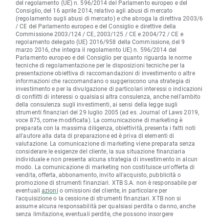
del regolamento (UE) n. 596/2014 del Parlamento europeo e del
Consiglio, del 16 aprile 2014, relativo agli abusi di mercato
(regolamento sugli abusi di mercato) e che abroga la direttiva 2003/6
/ CE del Parlamento europeo e del Consiglio e direttive della
Commissione 2003/124 / CE, 2003/125 / CE e 2004/72 / CE e
regolamento delegato (UE) 2016/958 della Commissione, del 9
marzo 2016, che integra il regolamento UE) n. 596/2014 del
Parlamento europeo e del Consiglio per quanto riguarda le norme
tecniche di regolamentazione per le disposizioni tecniche per la
presentazione obiettiva di raccomandazioni di investimento o altre
informazioni che raccomandano o suggeriscono una strategia di
investimento e per la divulgazione di particolari interessi o indicazioni
di conflitti di interessi o qualsiasi altra consulenza, anche nell'ambito
della consulenza sugli investimenti, ai sensi della legge sugli
strumenti finanziari del 29 luglio 2005 (ad es. Journal of Laws 2019,
voce 875, come modificata). La comunicazione di marketing è
preparata con la massima diligenza, obiettività, presenta i fatti noti
all'autore alla data di preparazione ed è priva di elementi di
valutazione. La comunicazione di marketing viene preparata senza
considerare le esigenze del cliente, la sua situazione finanziaria
individuale e non presenta alcuna strategia di investimento in alcun
modo. La comunicazione di marketing non costituisce un'offerta di
vendita, offerta, abbonamento, invito all'acquisto, pubblicità o
promozione di strumenti finanziari. XTB S.A. non è responsabile per
eventuali
azioni
o omissioni del cliente, in particolare per
l'acquisizione o la cessione di strumenti finanziari. XTB non si
assume alcuna responsabilità per qualsiasi perdita o danno, anche
senza limitazione, eventuali perdite, che possono insorgere