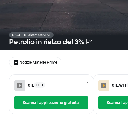
16:54 · 18 dicembre 2023
Petrolio in rialzo del 3% 📈
Notizie Materie Prime
-
OIL
OIL.WTI
CFD
-
Scarica l'applicazione gratuita
Scarica l'a