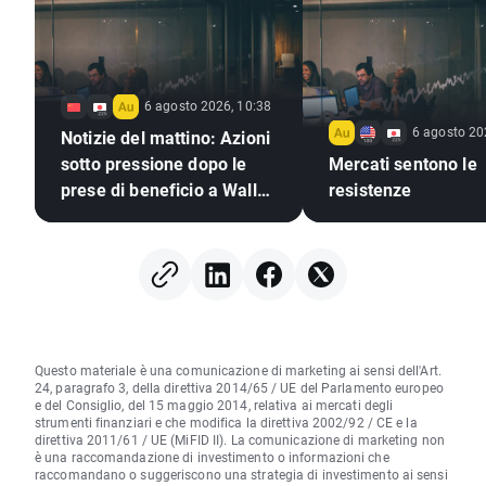
6 agosto 2026, 10:38
6 agosto 20
Notizie del mattino: Azioni
sotto pressione dopo le
Mercati sentono le
prese di beneficio a Wall
resistenze
Street, mercati valutari
immobili (06.08.2026)
Questo materiale è una comunicazione di marketing ai sensi dell'Art.
24, paragrafo 3, della direttiva 2014/65 / UE del Parlamento europeo
e del Consiglio, del 15 maggio 2014, relativa ai mercati degli
strumenti finanziari e che modifica la direttiva 2002/92 / CE e la
direttiva 2011/61 / UE (MiFID II). La comunicazione di marketing non
è una raccomandazione di investimento o informazioni che
raccomandano o suggeriscono una strategia di investimento ai sensi