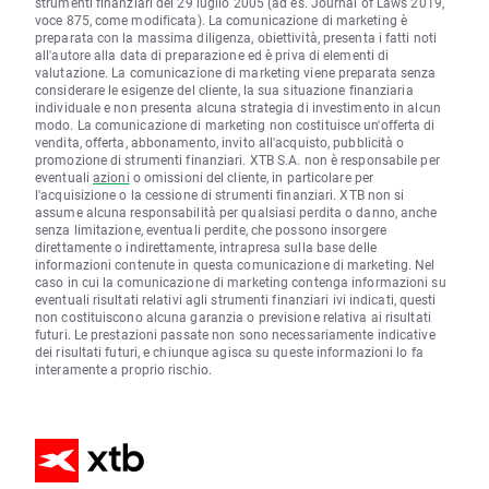
strumenti finanziari del 29 luglio 2005 (ad es. Journal of Laws 2019,
voce 875, come modificata). La comunicazione di marketing è
preparata con la massima diligenza, obiettività, presenta i fatti noti
all'autore alla data di preparazione ed è priva di elementi di
valutazione. La comunicazione di marketing viene preparata senza
considerare le esigenze del cliente, la sua situazione finanziaria
individuale e non presenta alcuna strategia di investimento in alcun
modo. La comunicazione di marketing non costituisce un'offerta di
vendita, offerta, abbonamento, invito all'acquisto, pubblicità o
promozione di strumenti finanziari. XTB S.A. non è responsabile per
eventuali
azioni
o omissioni del cliente, in particolare per
l'acquisizione o la cessione di strumenti finanziari. XTB non si
assume alcuna responsabilità per qualsiasi perdita o danno, anche
senza limitazione, eventuali perdite, che possono insorgere
direttamente o indirettamente, intrapresa sulla base delle
informazioni contenute in questa comunicazione di marketing. Nel
caso in cui la comunicazione di marketing contenga informazioni su
eventuali risultati relativi agli strumenti finanziari ivi indicati, questi
non costituiscono alcuna garanzia o previsione relativa ai risultati
futuri. Le prestazioni passate non sono necessariamente indicative
dei risultati futuri, e chiunque agisca su queste informazioni lo fa
interamente a proprio rischio.