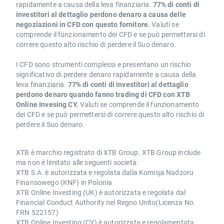
rapidamente a causa della leva finanziaria.
77% di conti di
investitori al dettaglio perdono denaro a causa delle
negoziazioni in CFD con questo fornitore.
Valuti se
comprende il funzionamento dei CFD e se può permettersi di
correre questo alto rischio di perdere il Suo denaro.
I CFD sono strumenti complessi e presentano un rischio
significativo di perdere denaro rapidamente a causa della
leva finanziaria.
77% di conti di investitori al dettaglio
perdono denaro quando fanno trading di CFD con XTB
Online Invesing CY.
Valuti se comprende il funzionamento
dei CFD e se può permettersi di correre questo alto rischio di
perdere il Suo denaro.
XTB è marchio registrato di XTB Group. XTB Group include
ma non è limitato alle seguenti società:
XTB S.A. è autorizzata e regolata dalla Komisja Nadzoru
Finansowego (KNF) in Polonia
XTB Online Investing (UK) è autorizzata e regolata dal
Financial Conduct Authority nel Regno Unito(Licenza No.
FRN 522157)
XTB Online Investing (CY) è autorizzata e regolamentata