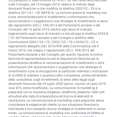
24, paragrafo 3, della direttiva 2014/65 / UE del Parlamento europeo
e del Consiglio, del 15 maggio 2014, relativa ai mercati degli
strumenti finanziari e che modifica la direttiva 2002/92 / CE e la
direttiva 2011/61 / UE (MiFID II). La comunicazione di marketing non
è una raccomandazione di investimento o informazioni che
raccomandano o suggeriscono una strategia di investimento ai sensi
del regolamento (UE) n. 596/2014 del Parlamento europeo e del
Consiglio, del 16 aprile 2014, relativo agli abusi di mercato
(regolamento sugli abusi di mercato) e che abroga la direttiva 2003/6
/ CE del Parlamento europeo e del Consiglio e direttive della
Commissione 2003/124 / CE, 2003/125 / CE e 2004/72 / CE e
regolamento delegato (UE) 2016/958 della Commissione, del 9
marzo 2016, che integra il regolamento UE) n. 596/2014 del
Parlamento europeo e del Consiglio per quanto riguarda le norme
tecniche di regolamentazione per le disposizioni tecniche per la
presentazione obiettiva di raccomandazioni di investimento o altre
informazioni che raccomandano o suggeriscono una strategia di
investimento e per la divulgazione di particolari interessi o indicazioni
di conflitti di interessi o qualsiasi altra consulenza, anche nell'ambito
della consulenza sugli investimenti, ai sensi della legge sugli
strumenti finanziari del 29 luglio 2005 (ad es. Journal of Laws 2019,
voce 875, come modificata). La comunicazione di marketing è
preparata con la massima diligenza, obiettività, presenta i fatti noti
all'autore alla data di preparazione ed è priva di elementi di
valutazione. La comunicazione di marketing viene preparata senza
considerare le esigenze del cliente, la sua situazione finanziaria
individuale e non presenta alcuna strategia di investimento in alcun
modo. La comunicazione di marketing non costituisce un'offerta di