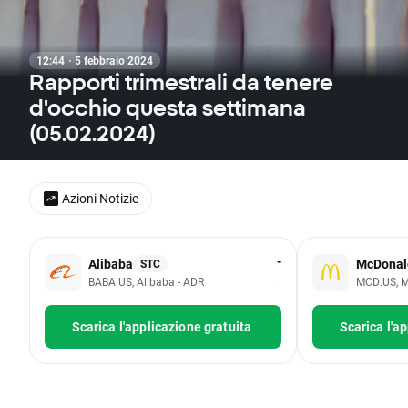
12:44 · 5 febbraio 2024
Rapporti trimestrali da tenere
d'occhio questa settimana
(05.02.2024)
Azioni Notizie
-
Alibaba
McDonal
STC
-
BABA.US, Alibaba - ADR
MCD.US, M
Scarica l'applicazione gratuita
Scarica l'a