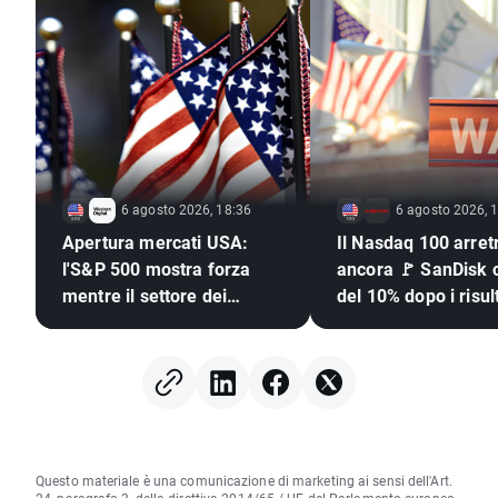
6 agosto 2026, 18:36
6 agosto 2026, 
Apertura mercati USA:
Il Nasdaq 100 arret
l'S&P 500 mostra forza
ancora 🚩 SanDisk c
mentre il settore dei
del 10% dopo i risult
semiconduttori resta
semiconduttori sott
indietro 🚩
pressione
Questo materiale è una comunicazione di marketing ai sensi dell'Art.