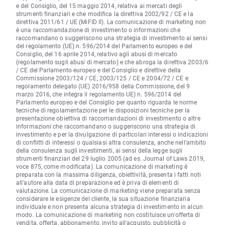
e del Consiglio, del 15 maggio 2014, relativa ai mercati degli
strumenti finanziari e che modifica la direttiva 2002/92 / CE e la
direttiva 2011/61 / UE (MiFID II). La comunicazione di marketing non
è una raccomandazione di investimento o informazioni che
raccomandano o suggeriscono una strategia di investimento ai sensi
del regolamento (UE) n. 596/2014 del Parlamento europeo e del
Consiglio, del 16 aprile 2014, relativo agli abusi di mercato
(regolamento sugli abusi di mercato) e che abroga la direttiva 2003/6
/ CE del Parlamento europeo e del Consiglio e direttive della
Commissione 2003/124 / CE, 2003/125 / CE e 2004/72 / CE e
regolamento delegato (UE) 2016/958 della Commissione, del 9
marzo 2016, che integra il regolamento UE) n. 596/2014 del
Parlamento europeo e del Consiglio per quanto riguarda le norme
tecniche di regolamentazione per le disposizioni tecniche per la
presentazione obiettiva di raccomandazioni di investimento o altre
informazioni che raccomandano o suggeriscono una strategia di
investimento e per la divulgazione di particolari interessi o indicazioni
di conflitti di interessi o qualsiasi altra consulenza, anche nell'ambito
della consulenza sugli investimenti, ai sensi della legge sugli
strumenti finanziari del 29 luglio 2005 (ad es. Journal of Laws 2019,
voce 875, come modificata). La comunicazione di marketing è
preparata con la massima diligenza, obiettività, presenta i fatti noti
all'autore alla data di preparazione ed è priva di elementi di
valutazione. La comunicazione di marketing viene preparata senza
considerare le esigenze del cliente, la sua situazione finanziaria
individuale e non presenta alcuna strategia di investimento in alcun
modo. La comunicazione di marketing non costituisce un'offerta di
vendita, offerta, abbonamento, invito all'acquisto, pubblicità o