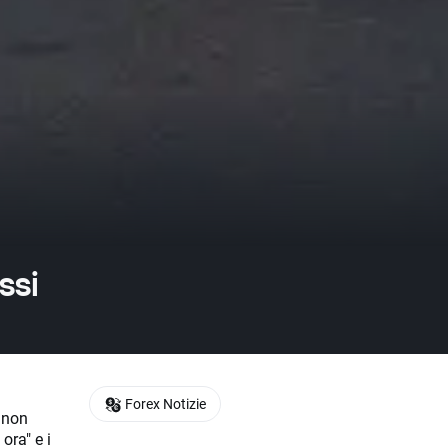
ssi
Forex Notizie
 non
ora" e i