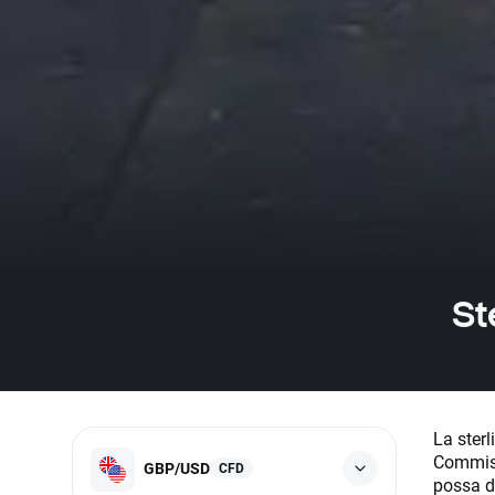
St
La sterl
Commiss
GBP/USD
CFD
possa di