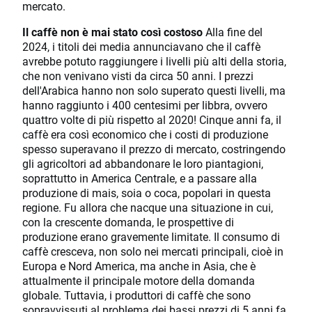
mercato.
Il caffè non è mai stato così costoso
Alla fine del
2024, i titoli dei media annunciavano che il caffè
avrebbe potuto raggiungere i livelli più alti della storia,
che non venivano visti da circa 50 anni. I prezzi
dell'Arabica hanno non solo superato questi livelli, ma
hanno raggiunto i 400 centesimi per libbra, ovvero
quattro volte di più rispetto al 2020! Cinque anni fa, il
caffè era così economico che i costi di produzione
spesso superavano il prezzo di mercato, costringendo
gli agricoltori ad abbandonare le loro piantagioni,
soprattutto in America Centrale, e a passare alla
produzione di mais, soia o coca, popolari in questa
regione. Fu allora che nacque una situazione in cui,
con la crescente domanda, le prospettive di
produzione erano gravemente limitate. Il consumo di
caffè cresceva, non solo nei mercati principali, cioè in
Europa e Nord America, ma anche in Asia, che è
attualmente il principale motore della domanda
globale. Tuttavia, i produttori di caffè che sono
sopravvissuti al problema dei bassi prezzi di 5 anni fa