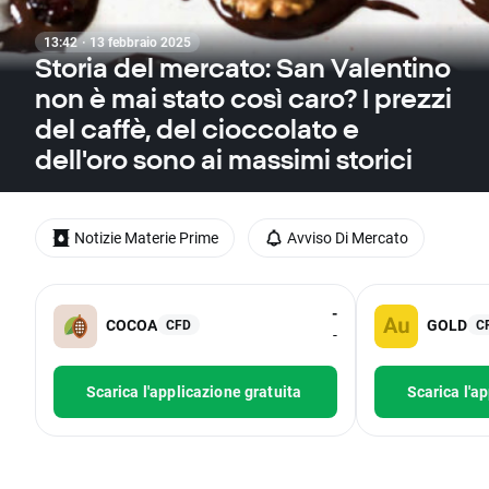
13:42 · 13 febbraio 2025
Storia del mercato: San Valentino
non è mai stato così caro? I prezzi
del caffè, del cioccolato e
dell'oro sono ai massimi storici
Notizie Materie Prime
Avviso Di Mercato
-
COCOA
GOLD
CFD
C
-
Scarica l'applicazione gratuita
Scarica l'a