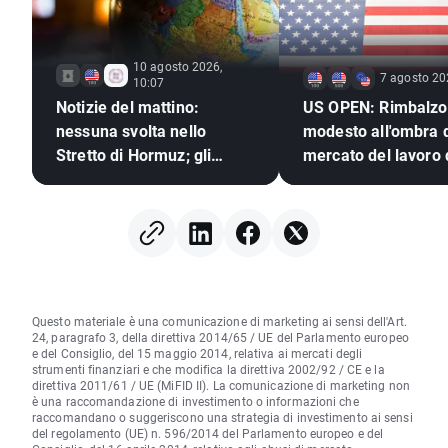
10 agosto 2026,
7 agosto 20
10:07
Notizie del mattino:
US OPEN: Rimbalzo
nessuna svolta nello
modesto all'ombra d
Stretto di Hormuz; gli
mercato del lavoro
investitori reagiscono ai
risultati di Berkshire
Hathaway
Questo materiale è una comunicazione di marketing ai sensi dell'Art.
24, paragrafo 3, della direttiva 2014/65 / UE del Parlamento europeo
e del Consiglio, del 15 maggio 2014, relativa ai mercati degli
strumenti finanziari e che modifica la direttiva 2002/92 / CE e la
direttiva 2011/61 / UE (MiFID II). La comunicazione di marketing non
è una raccomandazione di investimento o informazioni che
raccomandano o suggeriscono una strategia di investimento ai sensi
del regolamento (UE) n. 596/2014 del Parlamento europeo e del