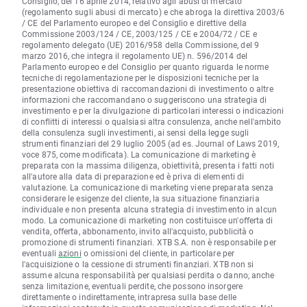
Consiglio, del 16 aprile 2014, relativo agli abusi di mercato
(regolamento sugli abusi di mercato) e che abroga la direttiva 2003/6
/ CE del Parlamento europeo e del Consiglio e direttive della
Commissione 2003/124 / CE, 2003/125 / CE e 2004/72 / CE e
regolamento delegato (UE) 2016/958 della Commissione, del 9
marzo 2016, che integra il regolamento UE) n. 596/2014 del
Parlamento europeo e del Consiglio per quanto riguarda le norme
tecniche di regolamentazione per le disposizioni tecniche per la
presentazione obiettiva di raccomandazioni di investimento o altre
informazioni che raccomandano o suggeriscono una strategia di
investimento e per la divulgazione di particolari interessi o indicazioni
di conflitti di interessi o qualsiasi altra consulenza, anche nell'ambito
della consulenza sugli investimenti, ai sensi della legge sugli
strumenti finanziari del 29 luglio 2005 (ad es. Journal of Laws 2019,
voce 875, come modificata). La comunicazione di marketing è
preparata con la massima diligenza, obiettività, presenta i fatti noti
all'autore alla data di preparazione ed è priva di elementi di
valutazione. La comunicazione di marketing viene preparata senza
considerare le esigenze del cliente, la sua situazione finanziaria
individuale e non presenta alcuna strategia di investimento in alcun
modo. La comunicazione di marketing non costituisce un'offerta di
vendita, offerta, abbonamento, invito all'acquisto, pubblicità o
promozione di strumenti finanziari. XTB S.A. non è responsabile per
eventuali
azioni
o omissioni del cliente, in particolare per
l'acquisizione o la cessione di strumenti finanziari. XTB non si
assume alcuna responsabilità per qualsiasi perdita o danno, anche
senza limitazione, eventuali perdite, che possono insorgere
direttamente o indirettamente, intrapresa sulla base delle