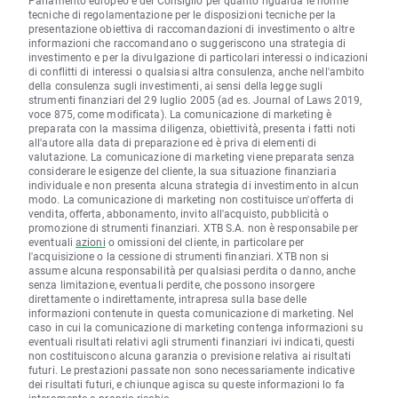
Parlamento europeo e del Consiglio per quanto riguarda le norme
tecniche di regolamentazione per le disposizioni tecniche per la
presentazione obiettiva di raccomandazioni di investimento o altre
informazioni che raccomandano o suggeriscono una strategia di
investimento e per la divulgazione di particolari interessi o indicazioni
di conflitti di interessi o qualsiasi altra consulenza, anche nell'ambito
della consulenza sugli investimenti, ai sensi della legge sugli
strumenti finanziari del 29 luglio 2005 (ad es. Journal of Laws 2019,
voce 875, come modificata). La comunicazione di marketing è
preparata con la massima diligenza, obiettività, presenta i fatti noti
all'autore alla data di preparazione ed è priva di elementi di
valutazione. La comunicazione di marketing viene preparata senza
considerare le esigenze del cliente, la sua situazione finanziaria
individuale e non presenta alcuna strategia di investimento in alcun
modo. La comunicazione di marketing non costituisce un'offerta di
vendita, offerta, abbonamento, invito all'acquisto, pubblicità o
promozione di strumenti finanziari. XTB S.A. non è responsabile per
eventuali
azioni
o omissioni del cliente, in particolare per
l'acquisizione o la cessione di strumenti finanziari. XTB non si
assume alcuna responsabilità per qualsiasi perdita o danno, anche
senza limitazione, eventuali perdite, che possono insorgere
direttamente o indirettamente, intrapresa sulla base delle
informazioni contenute in questa comunicazione di marketing. Nel
caso in cui la comunicazione di marketing contenga informazioni su
eventuali risultati relativi agli strumenti finanziari ivi indicati, questi
non costituiscono alcuna garanzia o previsione relativa ai risultati
futuri. Le prestazioni passate non sono necessariamente indicative
dei risultati futuri, e chiunque agisca su queste informazioni lo fa