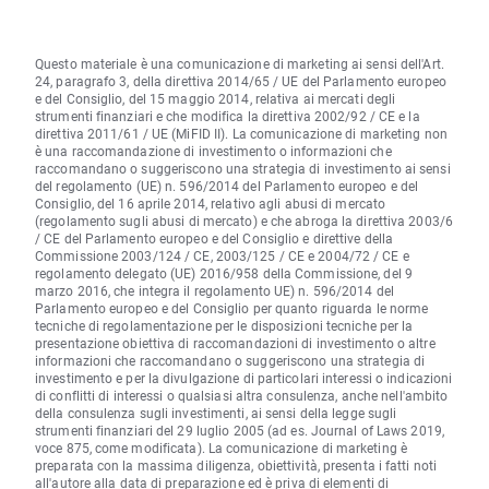
Questo materiale è una comunicazione di marketing ai sensi dell'Art.
24, paragrafo 3, della direttiva 2014/65 / UE del Parlamento europeo
e del Consiglio, del 15 maggio 2014, relativa ai mercati degli
strumenti finanziari e che modifica la direttiva 2002/92 / CE e la
direttiva 2011/61 / UE (MiFID II). La comunicazione di marketing non
è una raccomandazione di investimento o informazioni che
raccomandano o suggeriscono una strategia di investimento ai sensi
del regolamento (UE) n. 596/2014 del Parlamento europeo e del
Consiglio, del 16 aprile 2014, relativo agli abusi di mercato
(regolamento sugli abusi di mercato) e che abroga la direttiva 2003/6
/ CE del Parlamento europeo e del Consiglio e direttive della
Commissione 2003/124 / CE, 2003/125 / CE e 2004/72 / CE e
regolamento delegato (UE) 2016/958 della Commissione, del 9
marzo 2016, che integra il regolamento UE) n. 596/2014 del
Parlamento europeo e del Consiglio per quanto riguarda le norme
tecniche di regolamentazione per le disposizioni tecniche per la
presentazione obiettiva di raccomandazioni di investimento o altre
informazioni che raccomandano o suggeriscono una strategia di
investimento e per la divulgazione di particolari interessi o indicazioni
di conflitti di interessi o qualsiasi altra consulenza, anche nell'ambito
della consulenza sugli investimenti, ai sensi della legge sugli
strumenti finanziari del 29 luglio 2005 (ad es. Journal of Laws 2019,
voce 875, come modificata). La comunicazione di marketing è
preparata con la massima diligenza, obiettività, presenta i fatti noti
all'autore alla data di preparazione ed è priva di elementi di