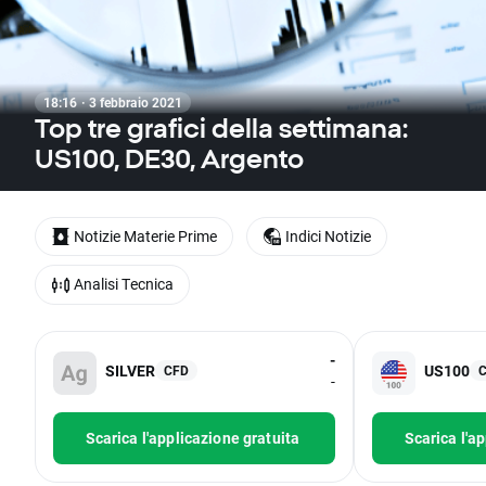
18:16 · 3 febbraio 2021
Top tre grafici della settimana:
US100, DE30, Argento
Notizie Materie Prime
Indici Notizie
Analisi Tecnica
-
SILVER
US100
CFD
-
Scarica l'applicazione gratuita
Scarica l'a