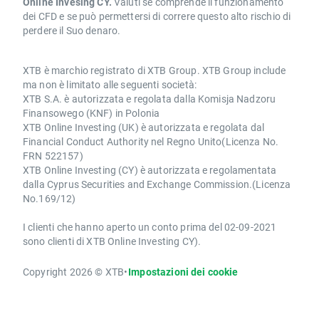
Online Invesing CY.
Valuti se comprende il funzionamento
dei CFD e se può permettersi di correre questo alto rischio di
perdere il Suo denaro.
XTB è marchio registrato di XTB Group. XTB Group include
ma non è limitato alle seguenti società:
XTB S.A. è autorizzata e regolata dalla Komisja Nadzoru
Finansowego (KNF) in Polonia
XTB Online Investing (UK) è autorizzata e regolata dal
Financial Conduct Authority nel Regno Unito(Licenza No.
FRN 522157)
XTB Online Investing (CY) è autorizzata e regolamentata
dalla Cyprus Securities and Exchange Commission.(Licenza
No.169/12)
I clienti che hanno aperto un conto prima del 02-09-2021
sono clienti di XTB Online Investing CY).
Copyright 2026 © XTB
•
Impostazioni dei cookie