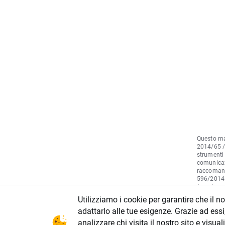
Questo mat
2014/65 / 
strumenti 
comunicaz
raccomand
596/2014 d
(regolamen
del Consi
Utilizziamo i cookie per garantire che il n
regolamen
adattarlo alle tue esigenze. Grazie ad essi
regolamen
tecniche d
analizzare chi visita il nostro sito e visu