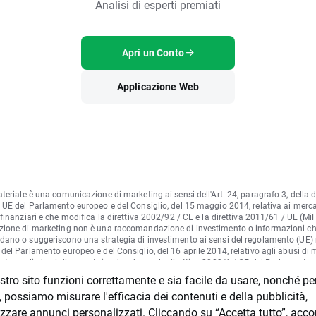
Analisi di esperti premiati
Apri un Conto
Applicazione Web
eriale è una comunicazione di marketing ai sensi dell'Art. 24, paragrafo 3, della d
UE del Parlamento europeo e del Consiglio, del 15 maggio 2014, relativa ai merca
finanziari e che modifica la direttiva 2002/92 / CE e la direttiva 2011/61 / UE (MiFI
ione di marketing non è una raccomandazione di investimento o informazioni c
ano o suggeriscono una strategia di investimento ai sensi del regolamento (UE) 
el Parlamento europeo e del Consiglio, del 16 aprile 2014, relativo agli abusi di
to sugli abusi di mercato) e che abroga la direttiva 2003/6 / CE del Parlamento 
glio e direttive della Commissione 2003/124 / CE, 2003/125 / CE e 2004/72 / CE e
ostro sito funzioni correttamente e sia facile da usare, nonché pe
to delegato (UE) 2016/958 della Commissione, del 9 marzo 2016, che integra il
, possiamo misurare l'efficacia dei contenuti e della pubblicità,
to UE) n. 596/2014 del Parlamento europeo e del Consiglio per quanto riguarda 
i regolamentazione per le disposizioni tecniche per la presentazione obiettiva di
alizzare annunci personalizzati. Cliccando su “Accetta tutto”, acc