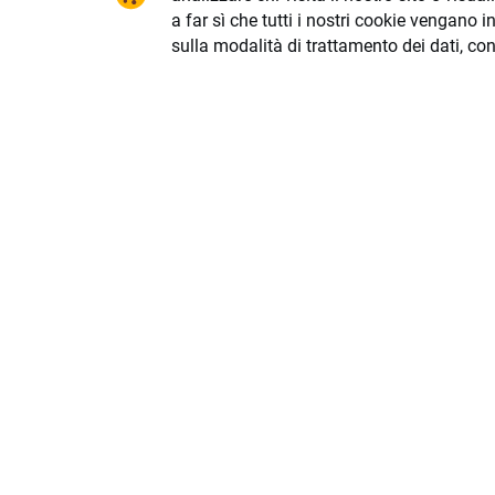
raccomand
a far sì che tutti i nostri cookie vengano in
strategia d
interessi 
sulla modalità di trattamento dei dati, co
della legg
modificata
presenta i
comunicazi
situazione
comunicazi
all'acquis
eventuali
finanziari
limitazion
base delle
comunicazi
finanziari
Le prestaz
queste inf