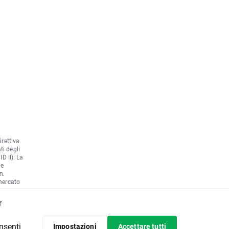
irettiva
ti degli
D II). La
he
n.
 mercato
europeo e
r
le norme
onsenti
Impostazioni
Accettare tutti