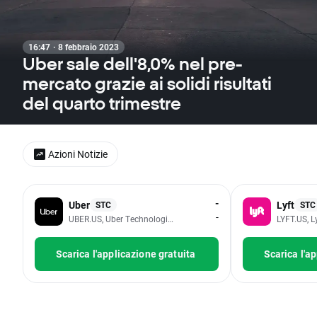
16:47 · 8 febbraio 2023
Uber sale dell'8,0% nel pre-
mercato grazie ai solidi risultati
del quarto trimestre
Azioni Notizie
-
Uber
Lyft
STC
STC
-
UBER.US, Uber Technologies Inc
LYFT.US, Ly
Scarica l'applicazione gratuita
Scarica l'a