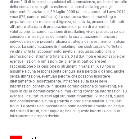
di conflitti di interessi o qualsiasi altra consulenza, anche nell'ambito
della consulenza sugli investimenti, ai sensi della legge sugli
strumenti finanziari del 29 luglio 2005 (ad es. Journal of Laws 2019,
voce 875, come modificata). La comunicazione di marketing è
preparata con la massima diligenza, obiettività, presenta i fatti noti
all'autore alla data di preparazione ed è priva di elementi di
valutazione. La comunicazione di marketing viene preparata senza
considerare le esigenze del cliente, la sua situazione finanziaria
individuale e non presenta alcuna strategia di investimento in alcun
modo. La comunicazione di marketing non costituisce un'offerta di
vendita, offerta, abbonamento, invito all'acquisto, pubblicità o
promozione di strumenti finanziari. XTB S.A. non è responsabile per
eventuali azioni o omissioni del cliente, in particolare per
l'acquisizione o la cessione di strumenti finanziari. XTB non si
assume alcuna responsabilità per qualsiasi perdita o danno, anche
senza limitazione, eventuali perdite, che possono insorgere
direttamente o indirettamente, intrapresa sulla base delle
informazioni contenute in questa comunicazione di marketing. Nel
caso in cui la comunicazione di marketing contenga informazioni su
eventuali risultati relativi agli strumenti finanziari ivi indicati, questi
non costituiscono alcuna garanzia o previsione relativa ai risultati
futuri. Le prestazioni passate non sono necessariamente indicative
dei risultati futuri, e chiunque agisca su queste informazioni lo fa
interamente a proprio rischio.