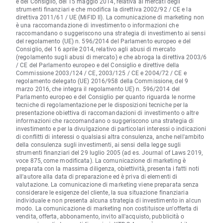
e del Consiglio, del 15 maggio 2014, relativa ai mercati degli
strumenti finanziari e che modifica la direttiva 2002/92 / CE e la
direttiva 2011/61 / UE (MiFID II). La comunicazione di marketing non
è una raccomandazione di investimento o informazioni che
raccomandano o suggeriscono una strategia di investimento ai sensi
del regolamento (UE) n. 596/2014 del Parlamento europeo e del
Consiglio, del 16 aprile 2014, relativo agli abusi di mercato
(regolamento sugli abusi di mercato) e che abroga la direttiva 2003/6
/ CE del Parlamento europeo e del Consiglio e direttive della
Commissione 2003/124 / CE, 2003/125 / CE e 2004/72 / CE e
regolamento delegato (UE) 2016/958 della Commissione, del 9
marzo 2016, che integra il regolamento UE) n. 596/2014 del
Parlamento europeo e del Consiglio per quanto riguarda le norme
tecniche di regolamentazione per le disposizioni tecniche per la
presentazione obiettiva di raccomandazioni di investimento o altre
informazioni che raccomandano o suggeriscono una strategia di
investimento e per la divulgazione di particolari interessi o indicazioni
di conflitti di interessi o qualsiasi altra consulenza, anche nell'ambito
della consulenza sugli investimenti, ai sensi della legge sugli
strumenti finanziari del 29 luglio 2005 (ad es. Journal of Laws 2019,
voce 875, come modificata). La comunicazione di marketing è
preparata con la massima diligenza, obiettività, presenta i fatti noti
all'autore alla data di preparazione ed è priva di elementi di
valutazione. La comunicazione di marketing viene preparata senza
considerare le esigenze del cliente, la sua situazione finanziaria
individuale e non presenta alcuna strategia di investimento in alcun
modo. La comunicazione di marketing non costituisce un'offerta di
vendita, offerta, abbonamento, invito all'acquisto, pubblicità o