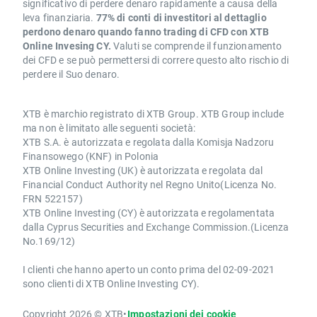
significativo di perdere denaro rapidamente a causa della
leva finanziaria.
77% di conti di investitori al dettaglio
perdono denaro quando fanno trading di CFD con XTB
Online Invesing CY.
Valuti se comprende il funzionamento
dei CFD e se può permettersi di correre questo alto rischio di
perdere il Suo denaro.
XTB è marchio registrato di XTB Group. XTB Group include
ma non è limitato alle seguenti società:
XTB S.A. è autorizzata e regolata dalla Komisja Nadzoru
Finansowego (KNF) in Polonia
XTB Online Investing (UK) è autorizzata e regolata dal
Financial Conduct Authority nel Regno Unito(Licenza No.
FRN 522157)
XTB Online Investing (CY) è autorizzata e regolamentata
dalla Cyprus Securities and Exchange Commission.(Licenza
No.169/12)
I clienti che hanno aperto un conto prima del 02-09-2021
sono clienti di XTB Online Investing CY).
Copyright 2026 © XTB
•
Impostazioni dei cookie