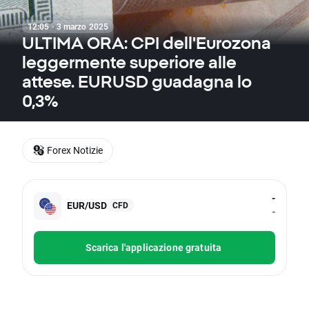
12:05 · 3 marzo 2025
ULTIMA ORA: CPI dell'Eurozona
leggermente superiore alle
attese. EURUSD guadagna lo
0,3%
Forex Notizie
-
EUR/USD
CFD
-
Scarica l'applicazione gratuita