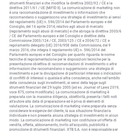
strumenti finanziari e che modifica la direttiva 2002/92 / CE e la
direttiva 2011/61 / UE (MiFID II). La comunicazione di marketing non
è una raccomandazione di investimento o informazioni che
raccomandano o suggeriscono una strategia di investimento ai sensi
del regolamento (UE) n. 596/2014 del Parlamento europeo e del
Consiglio, del 16 aprile 2014, relativo agli abusi di mercato
(regolamento sugli abusi di mercato) e che abroga la direttiva 2003/6
/ CE del Parlamento europeo e del Consiglio e direttive della
Commissione 2003/124 / CE, 2003/125 / CE e 2004/72 / CE e
regolamento delegato (UE) 2016/958 della Commissione, del 9
marzo 2016, che integra il regolamento UE) n. 596/2014 del
Parlamento europeo e del Consiglio per quanto riguarda le norme
tecniche di regolamentazione per le disposizioni tecniche per la
presentazione obiettiva di raccomandazioni di investimento o altre
informazioni che raccomandano o suggeriscono una strategia di
investimento e per la divulgazione di particolari interessi o indicazioni
di conflitti di interessi o qualsiasi altra consulenza, anche nell'ambito
della consulenza sugli investimenti, ai sensi della legge sugli
strumenti finanziari del 29 luglio 2005 (ad es. Journal of Laws 2019,
voce 875, come modificata). La comunicazione di marketing è
preparata con la massima diligenza, obiettività, presenta i fatti noti
all'autore alla data di preparazione ed è priva di elementi di
valutazione. La comunicazione di marketing viene preparata senza
considerare le esigenze del cliente, la sua situazione finanziaria
individuale e non presenta alcuna strategia di investimento in alcun
modo. La comunicazione di marketing non costituisce un'offerta di
vendita, offerta, abbonamento, invito all'acquisto, pubblicità o
promozione di strumenti finanziari. XTB S.A. non è responsabile per