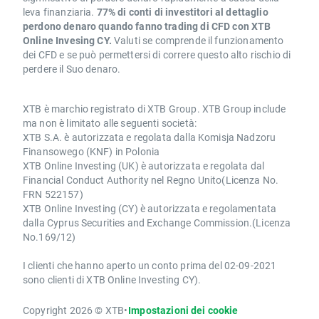
leva finanziaria.
77% di conti di investitori al dettaglio
perdono denaro quando fanno trading di CFD con XTB
Online Invesing CY.
Valuti se comprende il funzionamento
dei CFD e se può permettersi di correre questo alto rischio di
perdere il Suo denaro.
XTB è marchio registrato di XTB Group. XTB Group include
ma non è limitato alle seguenti società:
XTB S.A. è autorizzata e regolata dalla Komisja Nadzoru
Finansowego (KNF) in Polonia
XTB Online Investing (UK) è autorizzata e regolata dal
Financial Conduct Authority nel Regno Unito(Licenza No.
FRN 522157)
XTB Online Investing (CY) è autorizzata e regolamentata
dalla Cyprus Securities and Exchange Commission.(Licenza
No.169/12)
I clienti che hanno aperto un conto prima del 02-09-2021
sono clienti di XTB Online Investing CY).
Copyright 2026 © XTB
•
Impostazioni dei cookie