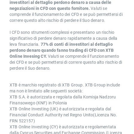
investitori al dettaglio perdono denaro a causa delle
negoziazioni in CFD con questo fornitore.
Valuti se
comprende il funzionamento dei CFD e se può permettersi di
correre questo alto rischio di perdere il Suo denaro.
I CFD sono strumenti complessi e presentano un rischio
significativo di perdere denaro rapidamente a causa della
leva finanziaria.
77% di conti di investitori al dettaglio
perdono denaro quando fanno trading di CFD con XTB
Online Invesing CY.
Valuti se comprende il funzionamento
dei CFD e se può permettersi di correre questo alto rischio di
perdere il Suo denaro.
XTB è marchio registrato di XTB Group. XTB Group include
ma non è limitato alle seguenti società:
XTB S.A. è autorizzata e regolata dalla Komisja Nadzoru
Finansowego (KNF) in Polonia
XTB Online Investing (UK) è autorizzata e regolata dal
Financial Conduct Authority nel Regno Unito(Licenza No.
FRN 522157)
XTB Online Investing (CY) è autorizzata e regolamentata
dalla Cyprus Securities and Exchange Commission.(Licenza