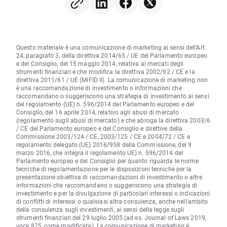
Questo materiale è una comunicazione di marketing ai sensi dell'Art.
24, paragrafo 3, della direttiva 2014/65 / UE del Parlamento europeo
e del Consiglio, del 15 maggio 2014, relativa ai mercati degli
strumenti finanziari e che modifica la direttiva 2002/92 / CE e la
direttiva 2011/61 / UE (MiFID II). La comunicazione di marketing non
è una raccomandazione di investimento o informazioni che
raccomandano o suggeriscono una strategia di investimento ai sensi
del regolamento (UE) n. 596/2014 del Parlamento europeo e del
Consiglio, del 16 aprile 2014, relativo agli abusi di mercato
(regolamento sugli abusi di mercato) e che abroga la direttiva 2003/6
/ CE del Parlamento europeo e del Consiglio e direttive della
Commissione 2003/124 / CE, 2003/125 / CE e 2004/72 / CE e
regolamento delegato (UE) 2016/958 della Commissione, del 9
marzo 2016, che integra il regolamento UE) n. 596/2014 del
Parlamento europeo e del Consiglio per quanto riguarda le norme
tecniche di regolamentazione per le disposizioni tecniche per la
presentazione obiettiva di raccomandazioni di investimento o altre
informazioni che raccomandano o suggeriscono una strategia di
investimento e per la divulgazione di particolari interessi o indicazioni
di conflitti di interessi o qualsiasi altra consulenza, anche nell'ambito
della consulenza sugli investimenti, ai sensi della legge sugli
strumenti finanziari del 29 luglio 2005 (ad es. Journal of Laws 2019,
voce 875, come modificata). La comunicazione di marketing è