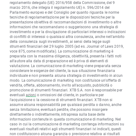
regolamento delegato (UE) 2016/958 della Commissione, del 9
marzo 2016, che integra il regolamento UE) n. 596/2014 del
Parlamento europeo e del Consiglio per quanto riguarda le norme
tecniche di regolamentazione per le disposizioni tecniche per la
presentazione obiettiva di raccomandazioni di investimento o altre
informazioni che raccomandano o suggeriscono una strategia di
investimento e per la divulgazione di particolari interessi o indicazioni
di conflitti di interessi o qualsiasi altra consulenza, anche nell'ambito
della consulenza sugli investimenti, ai sensi della legge sugli
strumenti finanziari del 29 luglio 2005 (ad es. Journal of Laws 2019,
voce 875, come modificata). La comunicazione di marketing è
preparata con la massima diligenza, obiettività, presenta i fatti noti
all'autore alla data di preparazione ed è priva di elementi di
valutazione. La comunicazione di marketing viene preparata senza
considerare le esigenze del cliente, la sua situazione finanziaria
individuale e non presenta alcuna strategia di investimento in alcun
modo. La comunicazione di marketing non costituisce un'offerta di
vendita, offerta, abbonamento, invito all'acquisto, pubblicità o
promozione di strumenti finanziari. XTB S.A. non è responsabile per
eventuali
azioni
o omissioni del cliente, in particolare per
l'acquisizione o la cessione di strumenti finanziari. XTB non si
assume alcuna responsabilità per qualsiasi perdita o danno, anche
senza limitazione, eventuali perdite, che possono insorgere
direttamente o indirettamente, intrapresa sulla base delle
informazioni contenute in questa comunicazione di marketing. Nel
caso in cui la comunicazione di marketing contenga informazioni su
eventuali risultati relativi agli strumenti finanziari ivi indicati, questi
non costituiscono alcuna garanzia o previsione relativa ai risultati