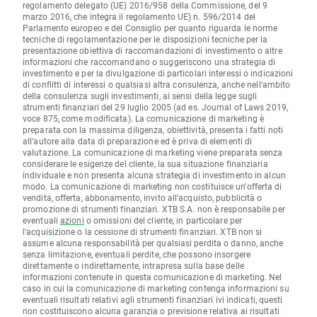
regolamento delegato (UE) 2016/958 della Commissione, del 9
marzo 2016, che integra il regolamento UE) n. 596/2014 del
Parlamento europeo e del Consiglio per quanto riguarda le norme
tecniche di regolamentazione per le disposizioni tecniche per la
presentazione obiettiva di raccomandazioni di investimento o altre
informazioni che raccomandano o suggeriscono una strategia di
investimento e per la divulgazione di particolari interessi o indicazioni
di conflitti di interessi o qualsiasi altra consulenza, anche nell'ambito
della consulenza sugli investimenti, ai sensi della legge sugli
strumenti finanziari del 29 luglio 2005 (ad es. Journal of Laws 2019,
voce 875, come modificata). La comunicazione di marketing è
preparata con la massima diligenza, obiettività, presenta i fatti noti
all'autore alla data di preparazione ed è priva di elementi di
valutazione. La comunicazione di marketing viene preparata senza
considerare le esigenze del cliente, la sua situazione finanziaria
individuale e non presenta alcuna strategia di investimento in alcun
modo. La comunicazione di marketing non costituisce un'offerta di
vendita, offerta, abbonamento, invito all'acquisto, pubblicità o
promozione di strumenti finanziari. XTB S.A. non è responsabile per
eventuali
azioni
o omissioni del cliente, in particolare per
l'acquisizione o la cessione di strumenti finanziari. XTB non si
assume alcuna responsabilità per qualsiasi perdita o danno, anche
senza limitazione, eventuali perdite, che possono insorgere
direttamente o indirettamente, intrapresa sulla base delle
informazioni contenute in questa comunicazione di marketing. Nel
caso in cui la comunicazione di marketing contenga informazioni su
eventuali risultati relativi agli strumenti finanziari ivi indicati, questi
non costituiscono alcuna garanzia o previsione relativa ai risultati