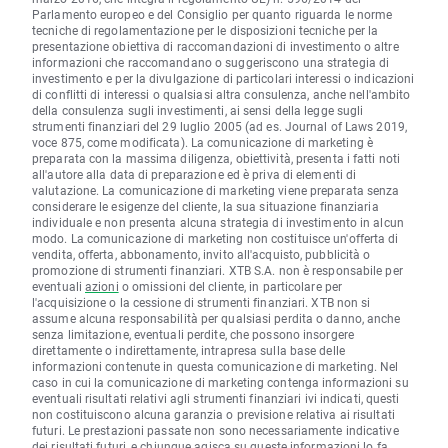
Parlamento europeo e del Consiglio per quanto riguarda le norme
tecniche di regolamentazione per le disposizioni tecniche per la
presentazione obiettiva di raccomandazioni di investimento o altre
informazioni che raccomandano o suggeriscono una strategia di
investimento e per la divulgazione di particolari interessi o indicazioni
di conflitti di interessi o qualsiasi altra consulenza, anche nell'ambito
della consulenza sugli investimenti, ai sensi della legge sugli
strumenti finanziari del 29 luglio 2005 (ad es. Journal of Laws 2019,
voce 875, come modificata). La comunicazione di marketing è
preparata con la massima diligenza, obiettività, presenta i fatti noti
all'autore alla data di preparazione ed è priva di elementi di
valutazione. La comunicazione di marketing viene preparata senza
considerare le esigenze del cliente, la sua situazione finanziaria
individuale e non presenta alcuna strategia di investimento in alcun
modo. La comunicazione di marketing non costituisce un'offerta di
vendita, offerta, abbonamento, invito all'acquisto, pubblicità o
promozione di strumenti finanziari. XTB S.A. non è responsabile per
eventuali
azioni
o omissioni del cliente, in particolare per
l'acquisizione o la cessione di strumenti finanziari. XTB non si
assume alcuna responsabilità per qualsiasi perdita o danno, anche
senza limitazione, eventuali perdite, che possono insorgere
direttamente o indirettamente, intrapresa sulla base delle
informazioni contenute in questa comunicazione di marketing. Nel
caso in cui la comunicazione di marketing contenga informazioni su
eventuali risultati relativi agli strumenti finanziari ivi indicati, questi
non costituiscono alcuna garanzia o previsione relativa ai risultati
futuri. Le prestazioni passate non sono necessariamente indicative
dei risultati futuri, e chiunque agisca su queste informazioni lo fa