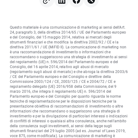
Questo materiale è una comunicazione di marketing ai sensi dell'Art.
24, paragrafo 3, della direttiva 2014/65 / UE del Parlamento europeo
e del Consiglio, del 15 maggio 2014, relativa ai mercati degli
strumenti finanziari e che modifica la direttiva 2002/92 / CE e la
direttiva 2011/61 / UE (MiFID II). La comunicazione di marketing non
è una raccomandazione di investimento o informazioni che
raccomandano o suggeriscono una strategia di investimento ai sensi
del regolamento (UE) n. 596/2014 del Parlamento europeo e del
Consiglio, del 16 aprile 2014, relativo agli abusi di mercato
(regolamento sugli abusi di mercato) e che abroga la direttiva 2003/6
/ CE del Parlamento europeo e del Consiglio e direttive della
Commissione 2003/124 / CE, 2003/125 / CE e 2004/72 / CE e
regolamento delegato (UE) 2016/958 della Commissione, del 9
marzo 2016, che integra il regolamento UE) n. 596/2014 del
Parlamento europeo e del Consiglio per quanto riguarda le norme
tecniche di regolamentazione per le disposizioni tecniche per la
presentazione obiettiva di raccomandazioni di investimento o altre
informazioni che raccomandano o suggeriscono una strategia di
investimento e per la divulgazione di particolari interessi o indicazioni
di conflitti di interessi o qualsiasi altra consulenza, anche nell'ambito
della consulenza sugli investimenti, ai sensi della legge sugli
strumenti finanziari del 29 luglio 2005 (ad es. Journal of Laws 2019,
voce 875, come modificata). La comunicazione di marketing è