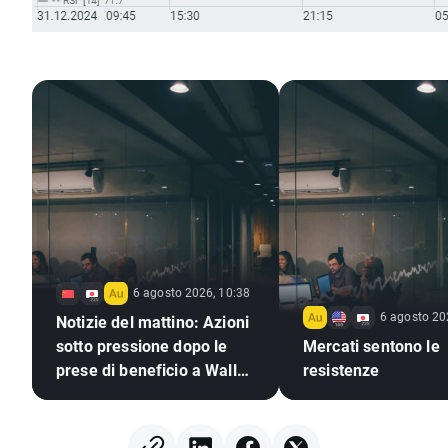
6 agosto 2026, 10:38
6 agosto 20
Notizie del mattino: Azioni
sotto pressione dopo le
Mercati sentono le
prese di beneficio a Wall
resistenze
Street, mercati valutari
immobili (06.08.2026)