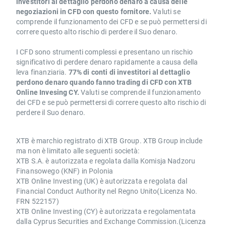
investitori al dettaglio perdono denaro a causa delle
negoziazioni in CFD con questo fornitore.
Valuti se
comprende il funzionamento dei CFD e se può permettersi di
correre questo alto rischio di perdere il Suo denaro.
I CFD sono strumenti complessi e presentano un rischio
significativo di perdere denaro rapidamente a causa della
leva finanziaria.
77% di conti di investitori al dettaglio
perdono denaro quando fanno trading di CFD con XTB
Online Invesing CY.
Valuti se comprende il funzionamento
dei CFD e se può permettersi di correre questo alto rischio di
perdere il Suo denaro.
XTB è marchio registrato di XTB Group. XTB Group include
ma non è limitato alle seguenti società:
XTB S.A. è autorizzata e regolata dalla Komisja Nadzoru
Finansowego (KNF) in Polonia
XTB Online Investing (UK) è autorizzata e regolata dal
Financial Conduct Authority nel Regno Unito(Licenza No.
FRN 522157)
XTB Online Investing (CY) è autorizzata e regolamentata
dalla Cyprus Securities and Exchange Commission.(Licenza