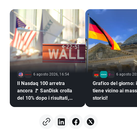
6 agosto 2026, 16:54
6 agosto 20
Il Nasdaq 100 arretra
Grafico del giorno: 
ancora 🚩 SanDisk crolla
tiene vicino ai mas
del 10% dopo i risultati,
storici!
semiconduttori sotto
pressione