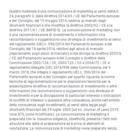
Questo materiale è una comunicazione di marketing ai sensi dell'Art.
24, paragrafo 3, della direttiva 2014/65 / UE del Parlamento europeo
e del Consiglio, del 15 maggio 2014, relativa ai mercati degli
strumenti finanziari e che modifica la direttiva 2002/92 / CE e la
direttiva 2011/61 / UE (MiFID II). La comunicazione di marketing non
è una raccomandazione di investimento o informazioni che
raccomandano o suggeriscono una strategia di investimento ai sensi
del regolamento (UE) n. 596/2014 del Parlamento europeo e del
Consiglio, del 16 aprile 2014, relativo agli abusi di mercato
(regolamento sugli abusi di mercato) e che abroga la direttiva 2003/6
/ CE del Parlamento europeo e del Consiglio e direttive della
Commissione 2003/124 / CE, 2003/125 / CE e 2004/72 / CE e
regolamento delegato (UE) 2016/958 della Commissione, del 9
marzo 2016, che integra il regolamento UE) n. 596/2014 del
Parlamento europeo e del Consiglio per quanto riguarda le norme
tecniche di regolamentazione per le disposizioni tecniche per la
presentazione obiettiva di raccomandazioni di investimento o altre
informazioni che raccomandano o suggeriscono una strategia di
investimento e per la divulgazione di particolari interessi o indicazioni
di conflitti di interessi o qualsiasi altra consulenza, anche nell'ambito
della consulenza sugli investimenti, ai sensi della legge sugli
strumenti finanziari del 29 luglio 2005 (ad es. Journal of Laws 2019,
voce 875, come modificata). La comunicazione di marketing è
preparata con la massima diligenza, obiettività, presenta i fatti noti
all'autore alla data di preparazione ed è priva di elementi di
valutazione. La comunicazione di marketing viene preparata senza