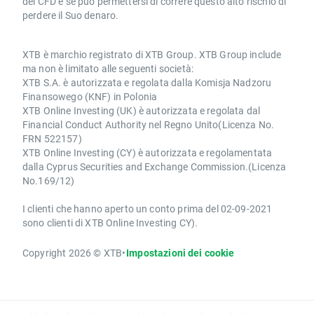
dei CFD e se può permettersi di correre questo alto rischio di
perdere il Suo denaro.
XTB è marchio registrato di XTB Group. XTB Group include
ma non è limitato alle seguenti società:
XTB S.A. è autorizzata e regolata dalla Komisja Nadzoru
Finansowego (KNF) in Polonia
XTB Online Investing (UK) è autorizzata e regolata dal
Financial Conduct Authority nel Regno Unito(Licenza No.
FRN 522157)
XTB Online Investing (CY) è autorizzata e regolamentata
dalla Cyprus Securities and Exchange Commission.(Licenza
No.169/12)
I clienti che hanno aperto un conto prima del 02-09-2021
sono clienti di XTB Online Investing CY).
Copyright 2026 © XTB
•
Impostazioni dei cookie