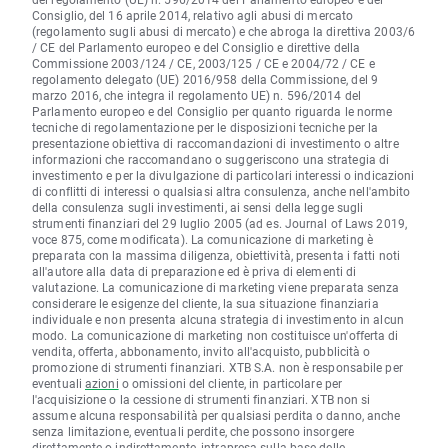
Consiglio, del 16 aprile 2014, relativo agli abusi di mercato
(regolamento sugli abusi di mercato) e che abroga la direttiva 2003/6
/ CE del Parlamento europeo e del Consiglio e direttive della
Commissione 2003/124 / CE, 2003/125 / CE e 2004/72 / CE e
regolamento delegato (UE) 2016/958 della Commissione, del 9
marzo 2016, che integra il regolamento UE) n. 596/2014 del
Parlamento europeo e del Consiglio per quanto riguarda le norme
tecniche di regolamentazione per le disposizioni tecniche per la
presentazione obiettiva di raccomandazioni di investimento o altre
informazioni che raccomandano o suggeriscono una strategia di
investimento e per la divulgazione di particolari interessi o indicazioni
di conflitti di interessi o qualsiasi altra consulenza, anche nell'ambito
della consulenza sugli investimenti, ai sensi della legge sugli
strumenti finanziari del 29 luglio 2005 (ad es. Journal of Laws 2019,
voce 875, come modificata). La comunicazione di marketing è
preparata con la massima diligenza, obiettività, presenta i fatti noti
all'autore alla data di preparazione ed è priva di elementi di
valutazione. La comunicazione di marketing viene preparata senza
considerare le esigenze del cliente, la sua situazione finanziaria
individuale e non presenta alcuna strategia di investimento in alcun
modo. La comunicazione di marketing non costituisce un'offerta di
vendita, offerta, abbonamento, invito all'acquisto, pubblicità o
promozione di strumenti finanziari. XTB S.A. non è responsabile per
eventuali
azioni
o omissioni del cliente, in particolare per
l'acquisizione o la cessione di strumenti finanziari. XTB non si
assume alcuna responsabilità per qualsiasi perdita o danno, anche
senza limitazione, eventuali perdite, che possono insorgere
direttamente o indirettamente, intrapresa sulla base delle