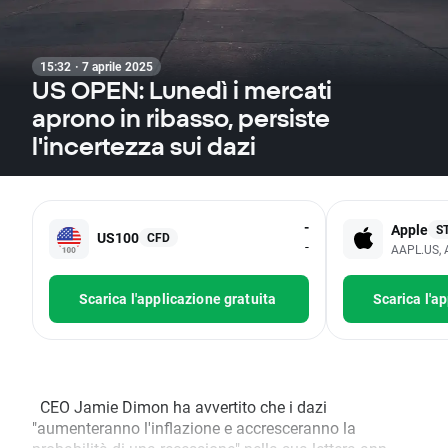
15:32 · 7 aprile 2025
US OPEN: Lunedì i mercati
aprono in ribasso, persiste
l'incertezza sui dazi
-
Apple
S
US100
CFD
-
AAPL.US, 
Scarica l'applicazione gratuita
Scarica l'a
CEO Jamie Dimon ha avvertito che i dazi
"aumenteranno l'inflazione e accresceranno la