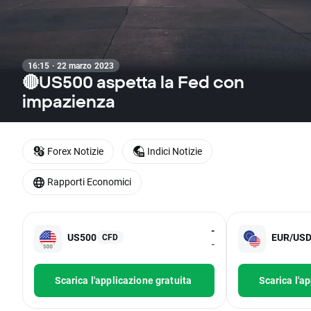
16:15 · 22 marzo 2023
🔴US500 aspetta la Fed con
impazienza
Forex Notizie
Indici Notizie
Rapporti Economici
-
US500
EUR/US
CFD
-
Scarica l'applicazione gratuita
Scarica l'a