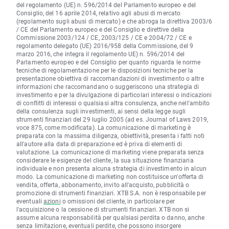
del regolamento (UE) n. 596/2014 del Parlamento europeo e del
Consiglio, del 16 aprile 2014, relativo agli abusi di mercato
(regolamento sugli abusi di mercato) e che abroga la direttiva 2003/6
/ CE del Parlamento europeo e del Consiglio e direttive della
Commissione 2003/124 / CE, 2003/125 / CE e 2004/72 / CE e
regolamento delegato (UE) 2016/958 della Commissione, del 9
marzo 2016, che integra il regolamento UE) n. 596/2014 del
Parlamento europeo e del Consiglio per quanto riguarda le norme
tecniche di regolamentazione per le disposizioni tecniche per la
presentazione obiettiva di raccomandazioni di investimento o altre
informazioni che raccomandano o suggeriscono una strategia di
investimento e per la divulgazione di particolari interessi o indicazioni
di conflitti di interessi o qualsiasi altra consulenza, anche nell'ambito
della consulenza sugli investimenti, ai sensi della legge sugli
strumenti finanziari del 29 luglio 2005 (ad es. Journal of Laws 2019,
voce 875, come modificata). La comunicazione di marketing è
preparata con la massima diligenza, obiettività, presenta i fatti noti
all'autore alla data di preparazione ed è priva di elementi di
valutazione. La comunicazione di marketing viene preparata senza
considerare le esigenze del cliente, la sua situazione finanziaria
individuale e non presenta alcuna strategia di investimento in alcun
modo. La comunicazione di marketing non costituisce un'offerta di
vendita, offerta, abbonamento, invito all'acquisto, pubblicità o
promozione di strumenti finanziari. XTB S.A. non è responsabile per
eventuali
azioni
o omissioni del cliente, in particolare per
l'acquisizione o la cessione di strumenti finanziari. XTB non si
assume alcuna responsabilità per qualsiasi perdita o danno, anche
senza limitazione, eventuali perdite, che possono insorgere