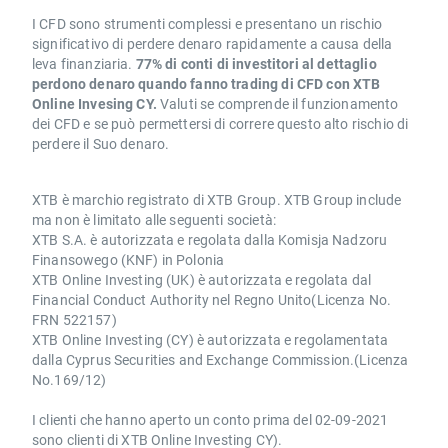
I CFD sono strumenti complessi e presentano un rischio
significativo di perdere denaro rapidamente a causa della
leva finanziaria.
77% di conti di investitori al dettaglio
perdono denaro quando fanno trading di CFD con XTB
Online Invesing CY.
Valuti se comprende il funzionamento
dei CFD e se può permettersi di correre questo alto rischio di
perdere il Suo denaro.
XTB è marchio registrato di XTB Group. XTB Group include
ma non è limitato alle seguenti società:
XTB S.A. è autorizzata e regolata dalla Komisja Nadzoru
Finansowego (KNF) in Polonia
XTB Online Investing (UK) è autorizzata e regolata dal
Financial Conduct Authority nel Regno Unito(Licenza No.
FRN 522157)
XTB Online Investing (CY) è autorizzata e regolamentata
dalla Cyprus Securities and Exchange Commission.(Licenza
No.169/12)
I clienti che hanno aperto un conto prima del 02-09-2021
sono clienti di XTB Online Investing CY).