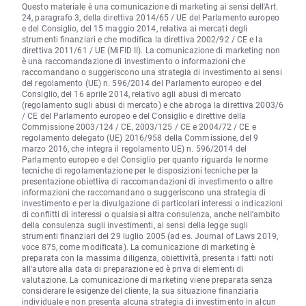
Questo materiale è una comunicazione di marketing ai sensi dell'Art.
24, paragrafo 3, della direttiva 2014/65 / UE del Parlamento europeo
e del Consiglio, del 15 maggio 2014, relativa ai mercati degli
strumenti finanziari e che modifica la direttiva 2002/92 / CE e la
direttiva 2011/61 / UE (MiFID II). La comunicazione di marketing non
è una raccomandazione di investimento o informazioni che
raccomandano o suggeriscono una strategia di investimento ai sensi
del regolamento (UE) n. 596/2014 del Parlamento europeo e del
Consiglio, del 16 aprile 2014, relativo agli abusi di mercato
(regolamento sugli abusi di mercato) e che abroga la direttiva 2003/6
/ CE del Parlamento europeo e del Consiglio e direttive della
Commissione 2003/124 / CE, 2003/125 / CE e 2004/72 / CE e
regolamento delegato (UE) 2016/958 della Commissione, del 9
marzo 2016, che integra il regolamento UE) n. 596/2014 del
Parlamento europeo e del Consiglio per quanto riguarda le norme
tecniche di regolamentazione per le disposizioni tecniche per la
presentazione obiettiva di raccomandazioni di investimento o altre
informazioni che raccomandano o suggeriscono una strategia di
investimento e per la divulgazione di particolari interessi o indicazioni
di conflitti di interessi o qualsiasi altra consulenza, anche nell'ambito
della consulenza sugli investimenti, ai sensi della legge sugli
strumenti finanziari del 29 luglio 2005 (ad es. Journal of Laws 2019,
voce 875, come modificata). La comunicazione di marketing è
preparata con la massima diligenza, obiettività, presenta i fatti noti
all'autore alla data di preparazione ed è priva di elementi di
valutazione. La comunicazione di marketing viene preparata senza
considerare le esigenze del cliente, la sua situazione finanziaria
individuale e non presenta alcuna strategia di investimento in alcun