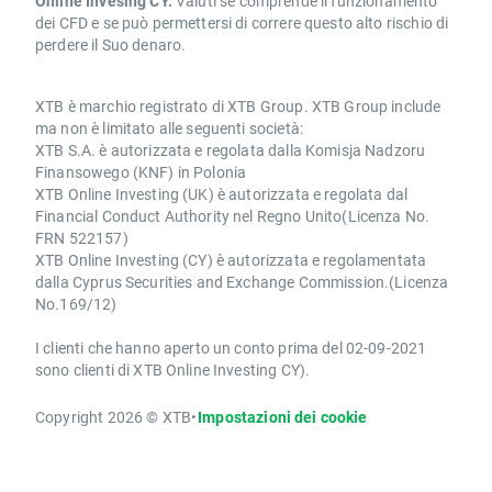
Online Invesing CY.
Valuti se comprende il funzionamento
dei CFD e se può permettersi di correre questo alto rischio di
perdere il Suo denaro.
XTB è marchio registrato di XTB Group. XTB Group include
ma non è limitato alle seguenti società:
XTB S.A. è autorizzata e regolata dalla Komisja Nadzoru
Finansowego (KNF) in Polonia
XTB Online Investing (UK) è autorizzata e regolata dal
Financial Conduct Authority nel Regno Unito(Licenza No.
FRN 522157)
XTB Online Investing (CY) è autorizzata e regolamentata
dalla Cyprus Securities and Exchange Commission.(Licenza
No.169/12)
I clienti che hanno aperto un conto prima del 02-09-2021
sono clienti di XTB Online Investing CY).
Copyright 2026 © XTB
•
Impostazioni dei cookie