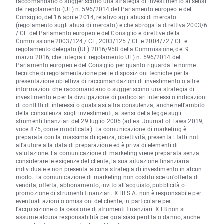
raccomandano o suggeriscono una strategia di investimento ai sensi
del regolamento (UE) n. 596/2014 del Parlamento europeo e del
Consiglio, del 16 aprile 2014, relativo agli abusi di mercato
(regolamento sugli abusi di mercato) e che abroga la direttiva 2003/6
/ CE del Parlamento europeo e del Consiglio e direttive della
Commissione 2003/124 / CE, 2003/125 / CE e 2004/72 / CE e
regolamento delegato (UE) 2016/958 della Commissione, del 9
marzo 2016, che integra il regolamento UE) n. 596/2014 del
Parlamento europeo e del Consiglio per quanto riguarda le norme
tecniche di regolamentazione per le disposizioni tecniche per la
presentazione obiettiva di raccomandazioni di investimento o altre
informazioni che raccomandano o suggeriscono una strategia di
investimento e per la divulgazione di particolari interessi o indicazioni
di conflitti di interessi o qualsiasi altra consulenza, anche nell'ambito
della consulenza sugli investimenti, ai sensi della legge sugli
strumenti finanziari del 29 luglio 2005 (ad es. Journal of Laws 2019,
voce 875, come modificata). La comunicazione di marketing è
preparata con la massima diligenza, obiettività, presenta i fatti noti
all'autore alla data di preparazione ed è priva di elementi di
valutazione. La comunicazione di marketing viene preparata senza
considerare le esigenze del cliente, la sua situazione finanziaria
individuale e non presenta alcuna strategia di investimento in alcun
modo. La comunicazione di marketing non costituisce un'offerta di
vendita, offerta, abbonamento, invito all'acquisto, pubblicità o
promozione di strumenti finanziari. XTB S.A. non è responsabile per
eventuali
azioni
o omissioni del cliente, in particolare per
l'acquisizione o la cessione di strumenti finanziari. XTB non si
assume alcuna responsabilità per qualsiasi perdita o danno, anche