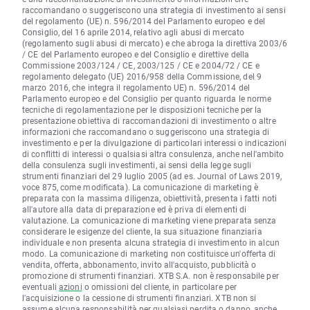
raccomandano o suggeriscono una strategia di investimento ai sensi
del regolamento (UE) n. 596/2014 del Parlamento europeo e del
Consiglio, del 16 aprile 2014, relativo agli abusi di mercato
(regolamento sugli abusi di mercato) e che abroga la direttiva 2003/6
/ CE del Parlamento europeo e del Consiglio e direttive della
Commissione 2003/124 / CE, 2003/125 / CE e 2004/72 / CE e
regolamento delegato (UE) 2016/958 della Commissione, del 9
marzo 2016, che integra il regolamento UE) n. 596/2014 del
Parlamento europeo e del Consiglio per quanto riguarda le norme
tecniche di regolamentazione per le disposizioni tecniche per la
presentazione obiettiva di raccomandazioni di investimento o altre
informazioni che raccomandano o suggeriscono una strategia di
investimento e per la divulgazione di particolari interessi o indicazioni
di conflitti di interessi o qualsiasi altra consulenza, anche nell'ambito
della consulenza sugli investimenti, ai sensi della legge sugli
strumenti finanziari del 29 luglio 2005 (ad es. Journal of Laws 2019,
voce 875, come modificata). La comunicazione di marketing è
preparata con la massima diligenza, obiettività, presenta i fatti noti
all'autore alla data di preparazione ed è priva di elementi di
valutazione. La comunicazione di marketing viene preparata senza
considerare le esigenze del cliente, la sua situazione finanziaria
individuale e non presenta alcuna strategia di investimento in alcun
modo. La comunicazione di marketing non costituisce un'offerta di
vendita, offerta, abbonamento, invito all'acquisto, pubblicità o
promozione di strumenti finanziari. XTB S.A. non è responsabile per
eventuali
azioni
o omissioni del cliente, in particolare per
l'acquisizione o la cessione di strumenti finanziari. XTB non si
assume alcuna responsabilità per qualsiasi perdita o danno, anche