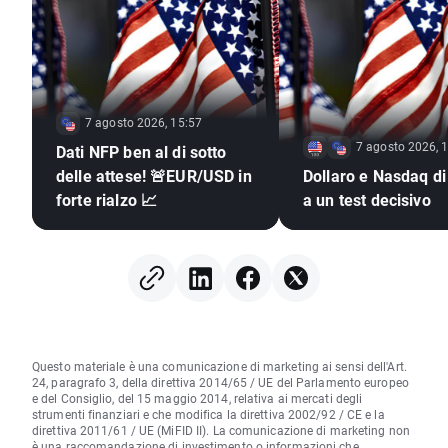
7 agosto 2026, 15:57
7 agosto 2026, 
Dati NFP ben al di sotto
delle attese! 🚨EUR/USD in
Dollaro e Nasdaq di
forte rialzo 📈
a un test decisivo
Questo materiale è una comunicazione di marketing ai sensi dell'Art.
24, paragrafo 3, della direttiva 2014/65 / UE del Parlamento europeo
e del Consiglio, del 15 maggio 2014, relativa ai mercati degli
strumenti finanziari e che modifica la direttiva 2002/92 / CE e la
direttiva 2011/61 / UE (MiFID II). La comunicazione di marketing non
è una raccomandazione di investimento o informazioni che