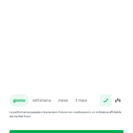
giorno
settimana
mese
3 mesi
anno
La performance passata o le previsioni future non costituiscono un indicatore affidabile
dei risultati futuri.