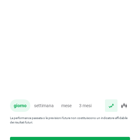
giorno
settimana
mese
3 mesi
anno
La performance passata o le previsioni future non costituiscono un indicatore affidabile
dei risultati futuri.