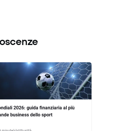
noscenze
ndiali 2026: guida finanziaria al più
ande business dello sport
9 minute(s)
Attualità