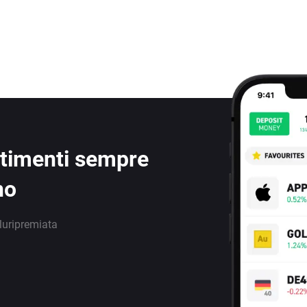
estimenti sempre
no
luripremiata