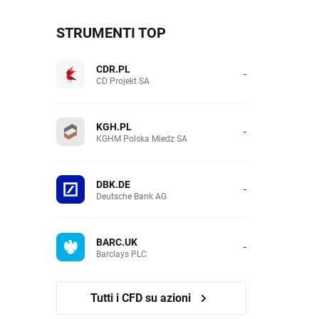
STRUMENTI TOP
CDR.PL
-
CD Projekt SA
KGH.PL
-
KGHM Polska Miedz SA
DBK.DE
-
Deutsche Bank AG
BARC.UK
-
Barclays PLC
Tutti i CFD su azioni