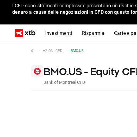
I CFD sono strumenti complessi e presentano un rischio s
denaro a causa delle negoziazioni in CFD con questo for
Investimenti
Risparmia
Carte e p
AZIONI CFD
BMO.US
BMO.US - Equity C
Bank of Montreal CFD