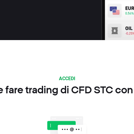
ACCEDI
fare trading di CFD STC co