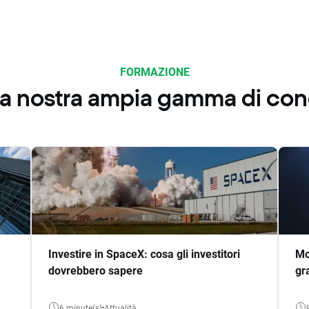
FORMAZIONE
 la nostra ampia gamma di co
Investire in SpaceX: cosa gli investitori
Mo
dovrebbero sapere
gr
6 minute(s)
Attualità