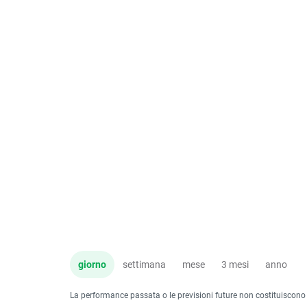
giorno
settimana
mese
3 mesi
anno
La performance passata o le previsioni future non costituiscono un