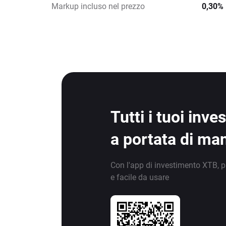
Markup incluso nel prezzo
0,30%
Tutti i tuoi inv
a portata di ma
Con l'app di investimento XTB, p
e facile da usare