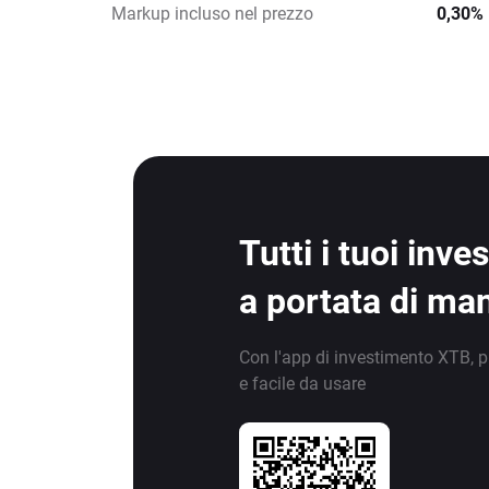
Markup incluso nel prezzo
0,30%
Tutti i tuoi inv
a portata di ma
Con l'app di investimento XTB, p
e facile da usare