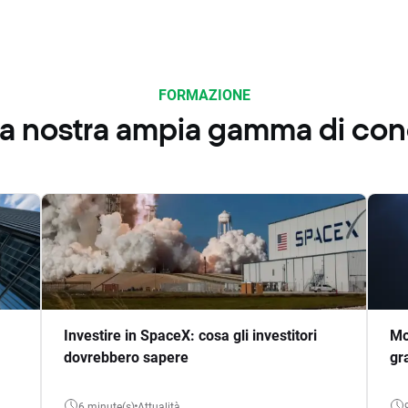
FORMAZIONE
 la nostra ampia gamma di co
Investire in SpaceX: cosa gli investitori
Mo
dovrebbero sapere
gr
6 minute(s)
Attualità