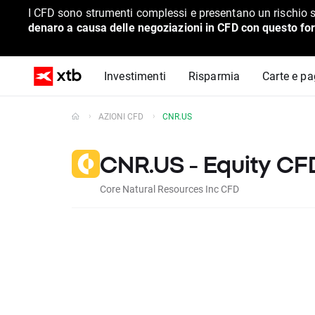
I CFD sono strumenti complessi e presentano un rischio s
denaro a causa delle negoziazioni in CFD con questo for
Investimenti
Risparmia
Carte e p
AZIONI CFD
CNR.US
CNR.US - Equity CF
Core Natural Resources Inc CFD