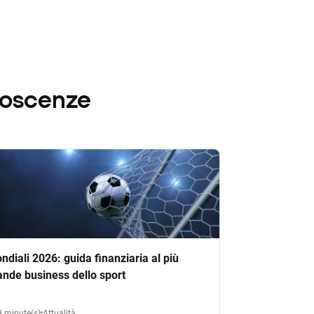
noscenze
ndiali 2026: guida finanziaria al più
ande business dello sport
9 minute(s)
Attualità