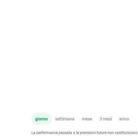
giorno
settimana
mese
3 mesi
anno
La performance passata o le previsioni future non costituiscono un