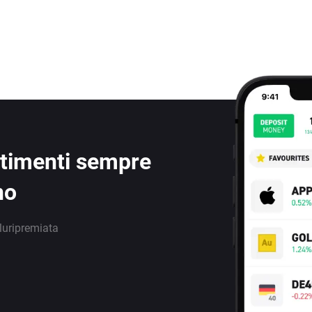
estimenti sempre
no
luripremiata