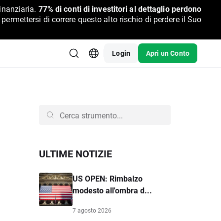
inanziaria.
77% di conti di investitori al dettaglio perdono
rmettersi di correre questo alto rischio di perdere il Suo
Login
Apri un Conto
ULTIME NOTIZIE
US OPEN: Rimbalzo
modesto all'ombra d...
7 agosto 2026