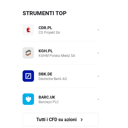
STRUMENTI TOP
CDR.PL
-
CD Projekt SA
KGH.PL
-
KGHM Polska Miedz SA
DBK.DE
-
Deutsche Bank AG
BARC.UK
-
Barclays PLC
Tutti i CFD su azioni