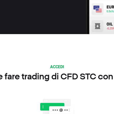
ACCEDI
fare trading di CFD STC co