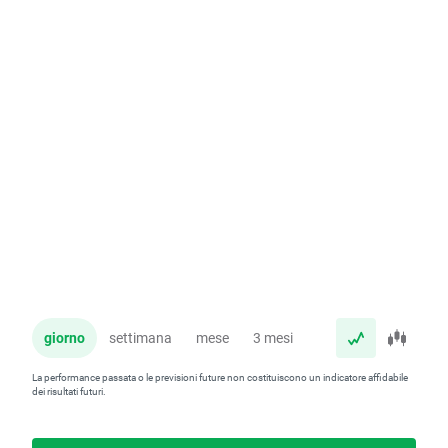
giorno
settimana
mese
3 mesi
anno
La performance passata o le previsioni future non costituiscono un indicatore affidabile
dei risultati futuri.