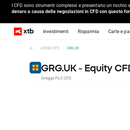
I CFD sono strumenti complessi e presentano un rischio s
denaro a causa delle negoziazioni in CFD con questo for
Investimenti
Risparmia
Carte e p
AZIONI CFD
GRG.UK
GRG.UK - Equity CF
Greggs PLC CFD