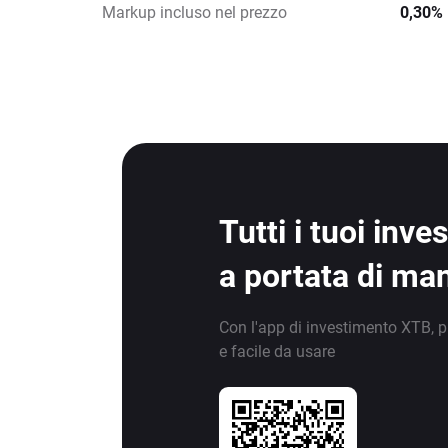
Markup incluso nel prezzo
0,30%
Tutti i tuoi inv
a portata di ma
Con l'app di investimento XTB, p
e facile da usare