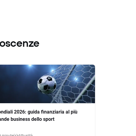
noscenze
ndiali 2026: guida finanziaria al più
ande business dello sport
9 minute(s)
Attualità