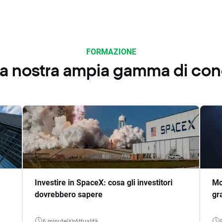
FORMAZIONE
 la nostra ampia gamma di co
Investire in SpaceX: cosa gli investitori
Mo
dovrebbero sapere
gr
6 minute(s)
Attualità