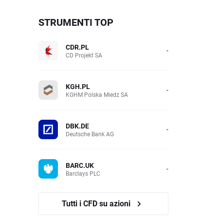
STRUMENTI TOP
CDR.PL
-
CD Projekt SA
KGH.PL
-
KGHM Polska Miedz SA
DBK.DE
-
Deutsche Bank AG
BARC.UK
-
Barclays PLC
Tutti i CFD su azioni