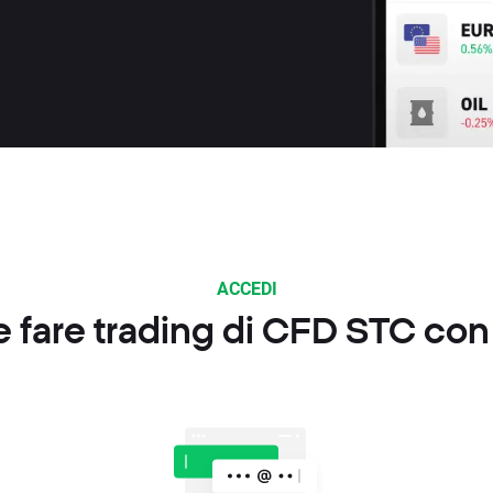
ACCEDI
fare trading di CFD STC co