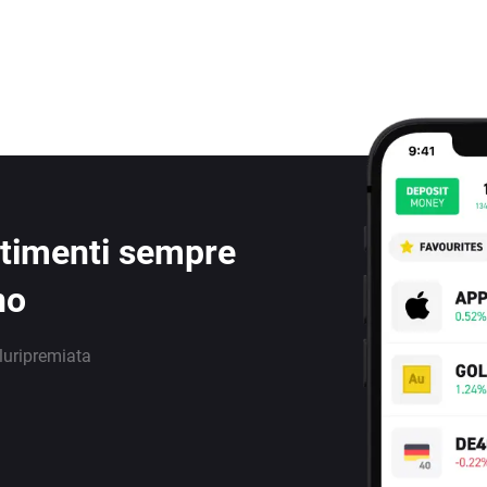
estimenti sempre
no
luripremiata