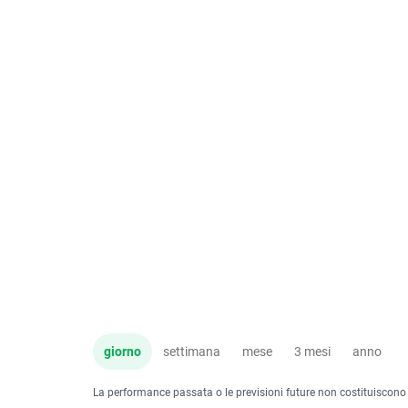
giorno
settimana
mese
3 mesi
anno
La performance passata o le previsioni future non costituiscono un