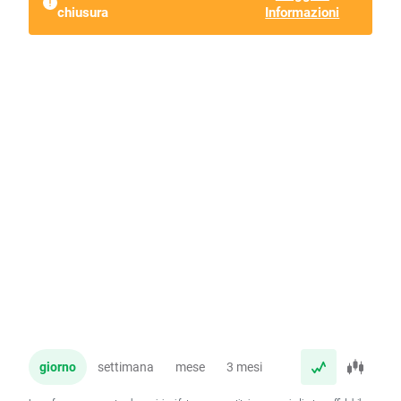
chiusura
Informazioni
giorno
settimana
mese
3 mesi
anno