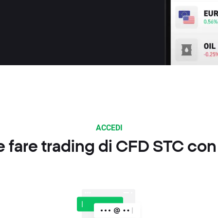
ACCEDI
fare trading di CFD STC co