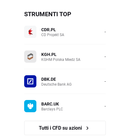
STRUMENTI TOP
CDR.PL
-
CD Projekt SA
KGH.PL
-
KGHM Polska Miedz SA
DBK.DE
-
Deutsche Bank AG
BARC.UK
-
Barclays PLC
Tutti i CFD su azioni