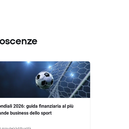
noscenze
ndiali 2026: guida finanziaria al più
ande business dello sport
9 minute(s)
Attualità