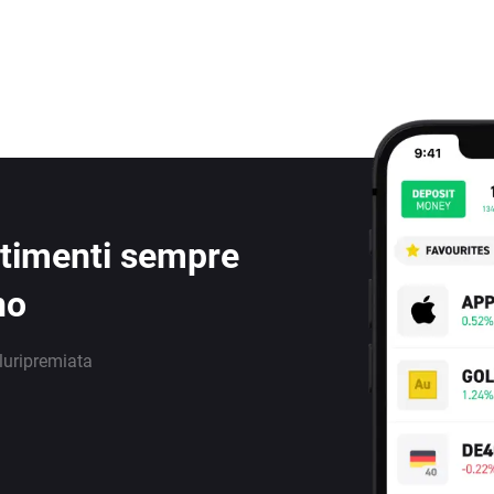
estimenti sempre
no
luripremiata