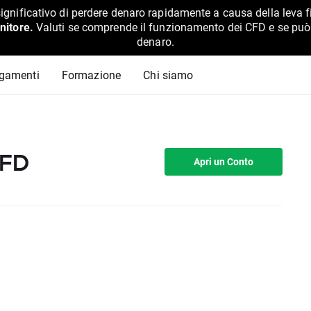
ignificativo di perdere denaro rapidamente a causa della leva f
nitore.
Valuti se comprende il funzionamento dei CFD e se può pe
denaro.
agamenti
Formazione
Chi siamo
CFD
Apri un Conto