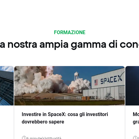
FORMAZIONE
 la nostra ampia gamma di co
Investire in SpaceX: cosa gli investitori
Mo
dovrebbero sapere
gr
6 minute(s)
Attualità