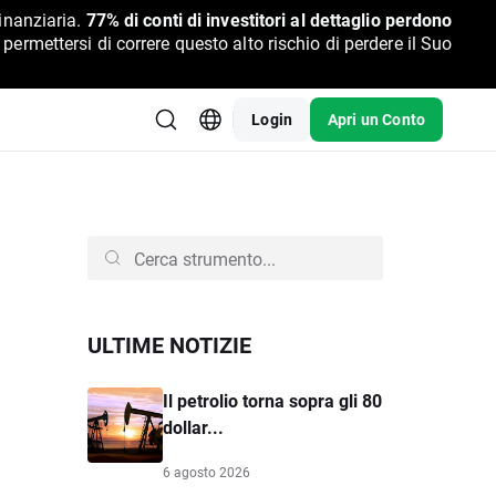
inanziaria.
77% di conti di investitori al dettaglio perdono
rmettersi di correre questo alto rischio di perdere il Suo
Login
Apri un Conto
ULTIME NOTIZIE
Il petrolio torna sopra gli 80
dollar...
6 agosto 2026