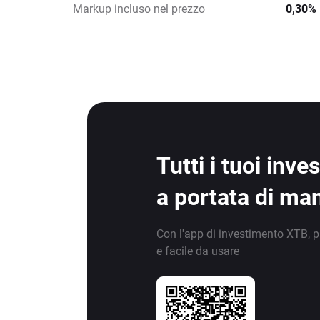
Markup incluso nel prezzo
0,30%
Tutti i tuoi inv
a portata di ma
Con l'app di investimento XTB, p
e facile da usare