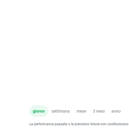
giorno
settimana
mese
3 mesi
anno
La performance passata o le previsioni future non costituiscono un