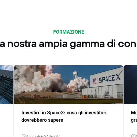
FORMAZIONE
 la nostra ampia gamma di co
Investire in SpaceX: cosa gli investitori
Mo
dovrebbero sapere
gr
6 minute(s)
Attualità