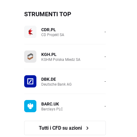
STRUMENTI TOP
CDR.PL
-
CD Projekt SA
KGH.PL
-
KGHM Polska Miedz SA
DBK.DE
-
Deutsche Bank AG
BARC.UK
-
Barclays PLC
Tutti i CFD su azioni