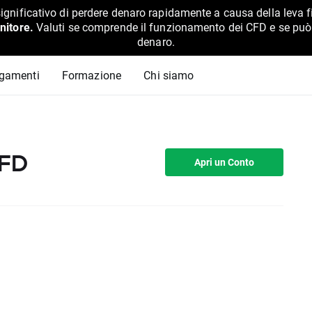
ignificativo di perdere denaro rapidamente a causa della leva f
nitore.
Valuti se comprende il funzionamento dei CFD e se può pe
denaro.
agamenti
Formazione
Chi siamo
CFD
Apri un Conto