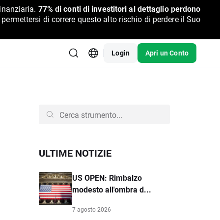
inanziaria.
77% di conti di investitori al dettaglio perdono
rmettersi di correre questo alto rischio di perdere il Suo
Login
Apri un Conto
ULTIME NOTIZIE
US OPEN: Rimbalzo
modesto all'ombra d...
7 agosto 2026