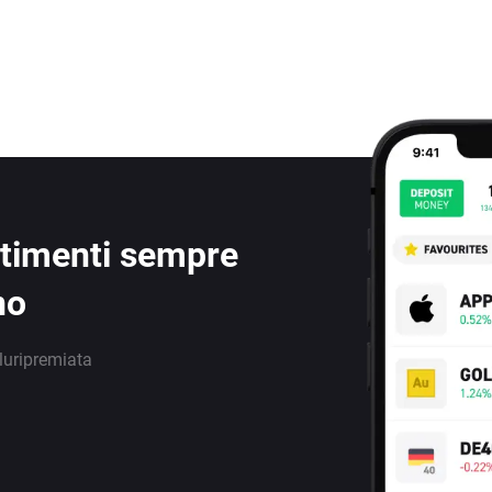
estimenti sempre
no
luripremiata