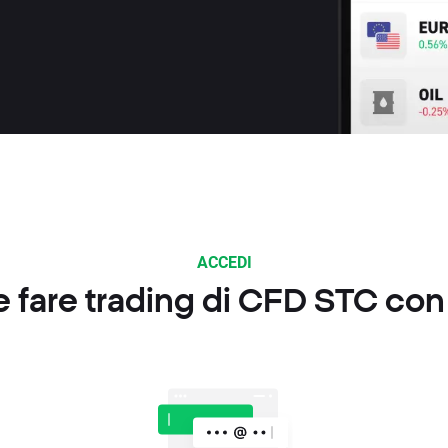
ACCEDI
fare trading di CFD STC co