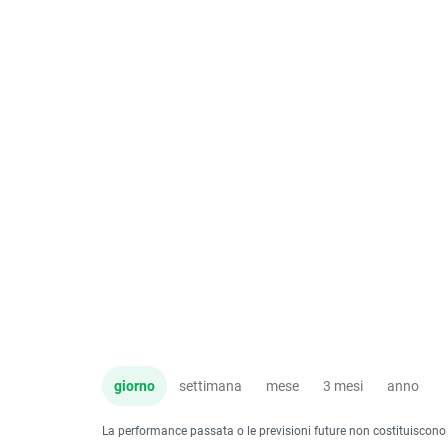
giorno
settimana
mese
3 mesi
anno
La performance passata o le previsioni future non costituiscono un