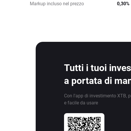
Markup incluso nel prezzo
0,30%
Tutti i tuoi inv
a portata di ma
Con l'app di investimento XTB, p
e facile da usare