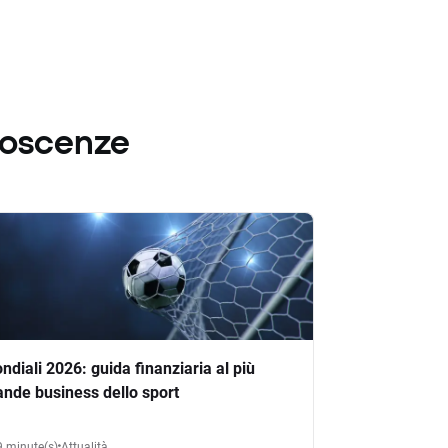
noscenze
ndiali 2026: guida finanziaria al più
ande business dello sport
9 minute(s)
Attualità